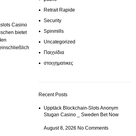
Retrait Rapide
Security
aslots Casino
Spinmills
schen bietet
den
Uncategorized
inschließlich
Παιχνίδια
στοιχηματικες
Recent Posts
Upptäck Blockchain-Slots Anonym
Stugan Casino _ Sweden Bet Now
August 8, 2026
No Comments