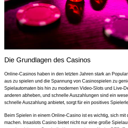
Die Grundlagen des Casinos
Online-Casinos haben in den letzten Jahren stark an Popula
aus zu spielen und die Spannung von Casinospielen zu genie
Spielautomaten bis hin zu modernen Video-Slots und Live-De
anderen abheben, und schnelle Auszahlungen sind ein wesent
schnelle Auszahlung anbietet, sorgt für ein positives Spielerl
Beim Spielen in einem Online-Casino ist es wichtig, sich mi
machen. Insaslots Casino bietet nicht nur eine große Spiel