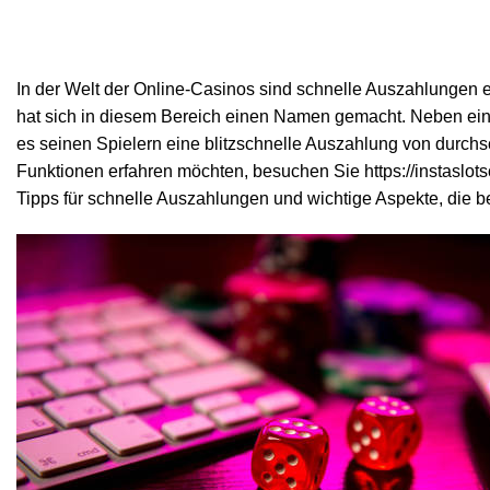
In der Welt der Online-Casinos sind schnelle Auszahlungen e
hat sich in diesem Bereich einen Namen gemacht. Neben eine
es seinen Spielern eine blitzschnelle Auszahlung von durch
Funktionen erfahren möchten, besuchen Sie
https://instaslot
Tipps für schnelle Auszahlungen und wichtige Aspekte, die be