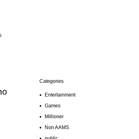
G
Categories
no
Entertainment
Games
Millioner
Non AAMS
public