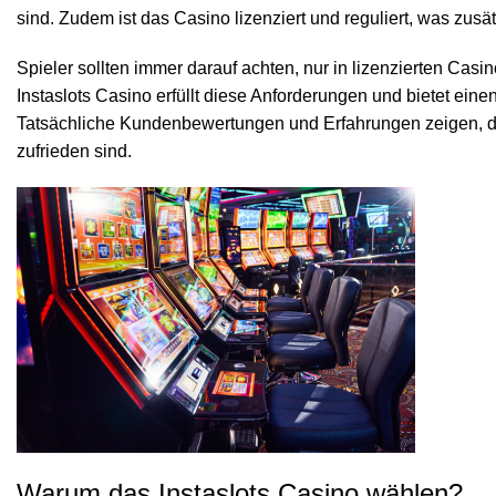
sind. Zudem ist das Casino lizenziert und reguliert, was zusät
Spieler sollten immer darauf achten, nur in lizenzierten Casi
Instaslots Casino erfüllt diese Anforderungen und bietet ein
Tatsächliche Kundenbewertungen und Erfahrungen zeigen, da
zufrieden sind.
Warum das Instaslots Casino wählen?