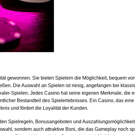
rität gewonnen. Sie bieten Spielern die Möglichkeit, bequem v
ßen. Die Auswahl an Spielen ist riesig, angefangen bei klassi
aler-Spielen. Jedes Casino hat seine eigenen Merkmale, die e
licher Bestandteil des Spielerlebnisses. Ein Casino, das eine
ebnis und fördert die Loyalität der Kunden.
t den Spielregeln, Bonusangeboten und Auszahlungsmöglichkeite
auswahl, sondern auch attraktive Boni, die das Gameplay noch 