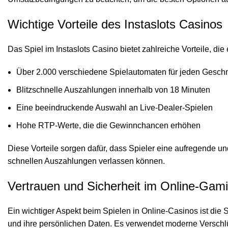
Wichtige Vorteile des Instaslots Casinos
Das Spiel im Instaslots Casino bietet zahlreiche Vorteile, d
Über 2.000 verschiedene Spielautomaten für jeden Gesc
Blitzschnelle Auszahlungen innerhalb von 18 Minuten
Eine beeindruckende Auswahl an Live-Dealer-Spielen
Hohe RTP-Werte, die die Gewinnchancen erhöhen
Diese Vorteile sorgen dafür, dass Spieler eine aufregende u
schnellen Auszahlungen verlassen können.
Vertrauen und Sicherheit im Online-Gam
Ein wichtiger Aspekt beim Spielen in Online-Casinos ist die 
und ihre persönlichen Daten. Es verwendet moderne Verschlü