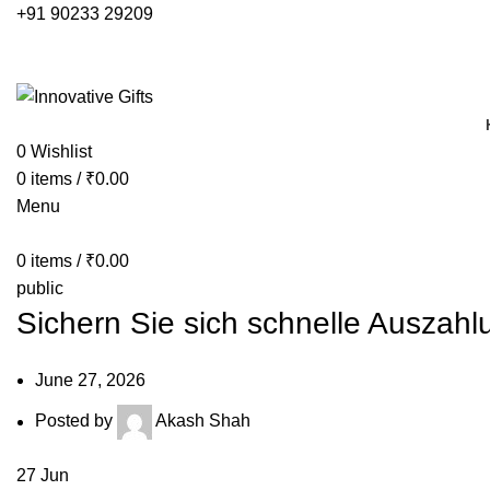
+91 90233 29209
0
Wishlist
0
items
/
₹
0.00
Menu
0
items
/
₹
0.00
public
Sichern Sie sich schnelle Auszahlu
June 27, 2026
Posted by
Akash Shah
27
Jun