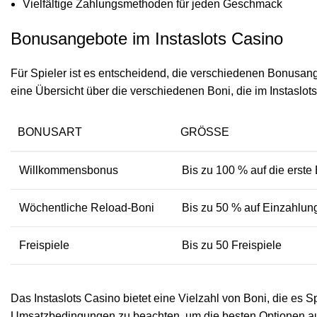
Vielfältige Zahlungsmethoden für jeden Geschmack
Bonusangebote im Instaslots Casino
Für Spieler ist es entscheidend, die verschiedenen Bonusan
eine Übersicht über die verschiedenen Boni, die im Instaslot
BONUSART
GRÖSSE
Willkommensbonus
Bis zu 100 % auf die erste
Wöchentliche Reload-Boni
Bis zu 50 % auf Einzahlun
Freispiele
Bis zu 50 Freispiele
Das Instaslots Casino bietet eine Vielzahl von Boni, die es S
Umsatzbedingungen zu beachten, um die besten Optionen a