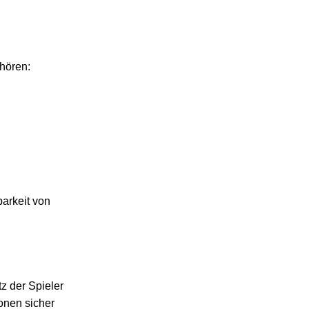
ehören:
barkeit von
z der Spieler
onen sicher