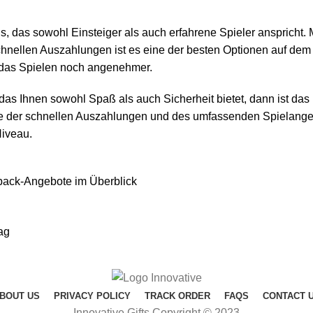
, das sowohl Einsteiger als auch erfahrene Spieler anspricht. M
chnellen Auszahlungen ist es eine der besten Optionen auf dem
 das Spielen noch angenehmer.
s Ihnen sowohl Spaß als auch Sicherheit bietet, dann ist das I
eile der schnellen Auszahlungen und des umfassenden Spielange
Niveau.
back-Angebote im Überblick
ag
BOUT US
PRIVACY POLICY
TRACK ORDER
FAQS
CONTACT 
Innovative Gifts Copyright © 2023