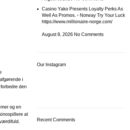
Casino Yako Presents Loyalty Perks As
Well As Promos. ◦ Norway Try Your Luck
https://www.millionaire-norge.com/
August 8, 2026
No Comments
Our Instagram
e
tafgørende i
t forbedre den
timer og en
inospillere at
Recent Comments
 værdifuld.