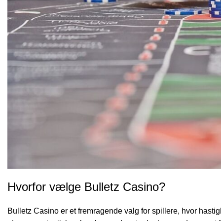
Hvorfor vælge Bulletz Casino?
Bulletz Casino er et fremragende valg for spillere, hvor hastig