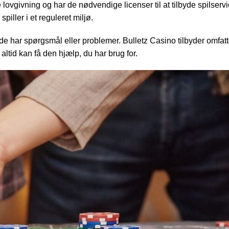
vgivning og har de nødvendige licenser til at tilbyde spilservi
piller i et reguleret miljø.
is de har spørgsmål eller problemer. Bulletz Casino tilbyder omfa
altid kan få den hjælp, du har brug for.