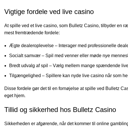
Vigtige fordele ved live casino
At spille ved et live casino, som Bulletz Casino, tilbyder en r
mest fremtrædende fordele:
Ægte dealeroplevelse – Interager med professionelle dealere
Socialt samvær – Spil med venner eller møde nye mennesk
Bredt udvalg af spil – Vælg mellem mange spændende live-s
Tilgængelighed – Spillere kan nyde live casino når som hel
Disse fordele gør det til en fornøjelse at spille ved Bulletz C
eget hjem.
Tillid og sikkerhed hos Bulletz Casino
Sikkerheden er afgørende, når det kommer til online gambling. B