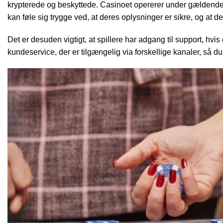
krypterede og beskyttede. Casinoet opererer under gældende lo
kan føle sig trygge ved, at deres oplysninger er sikre, og at de s
Det er desuden vigtigt, at spillere har adgang til support, hv
kundeservice, der er tilgængelig via forskellige kanaler, så du 