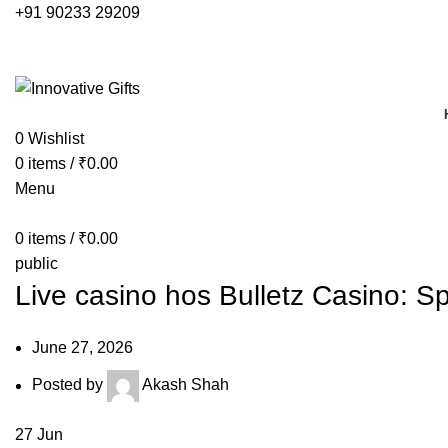
+91 90233 29209
0
Wishlist
0
items
/
₹
0.00
Menu
0
items
/
₹
0.00
public
Live casino hos Bulletz Casino: S
June 27, 2026
Posted by
Akash Shah
27
Jun