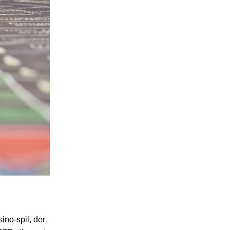
ino-spil, der