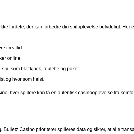
ække fordele, der kan forbedre din spiloplevelse betydeligt. Her e
 i realtid.
er online.
pil som blackjack, roulette og poker.
st og hvor som helst.
asino, hvor spillere kan få en autentisk casinooplevelse fra komfo
ulletz Casino prioriterer spilleres data og sikrer, at alle transa