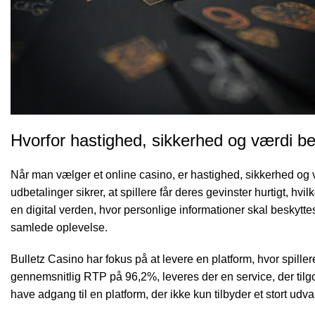
Hvorfor hastighed, sikkerhed og værdi be
Når man vælger et online casino, er hastighed, sikkerhed og 
udbetalinger sikrer, at spillere får deres gevinster hurtigt, hv
en digital verden, hvor personlige informationer skal beskytte
samlede oplevelse.
Bulletz Casino har fokus på at levere en platform, hvor spille
gennemsnitlig RTP på 96,2%, leveres der en service, der tilgo
have adgang til en platform, der ikke kun tilbyder et stort udv