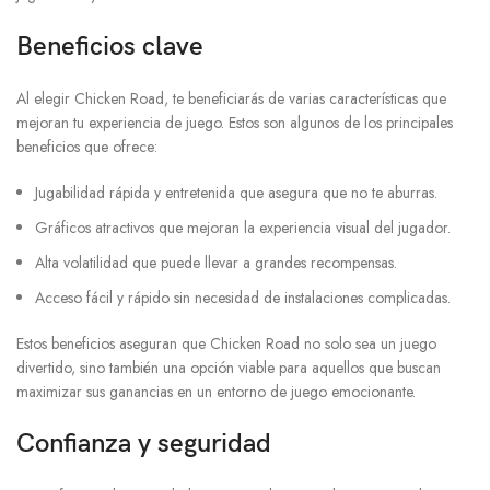
Beneficios clave
Al elegir Chicken Road, te beneficiarás de varias características que
mejoran tu experiencia de juego. Estos son algunos de los principales
beneficios que ofrece:
Jugabilidad rápida y entretenida que asegura que no te aburras.
Gráficos atractivos que mejoran la experiencia visual del jugador.
Alta volatilidad que puede llevar a grandes recompensas.
Acceso fácil y rápido sin necesidad de instalaciones complicadas.
Estos beneficios aseguran que Chicken Road no solo sea un juego
divertido, sino también una opción viable para aquellos que buscan
maximizar sus ganancias en un entorno de juego emocionante.
Confianza y seguridad