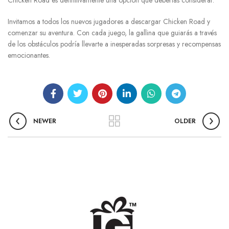
Chicken Road es definitivamente una opción que deberías considerar.
Invitamos a todos los nuevos jugadores a descargar Chicken Road y
comenzar su aventura. Con cada juego, la gallina que guiarás a través
de los obstáculos podría llevarte a inesperadas sorpresas y recompensas
emocionantes.
NEWER
OLDER