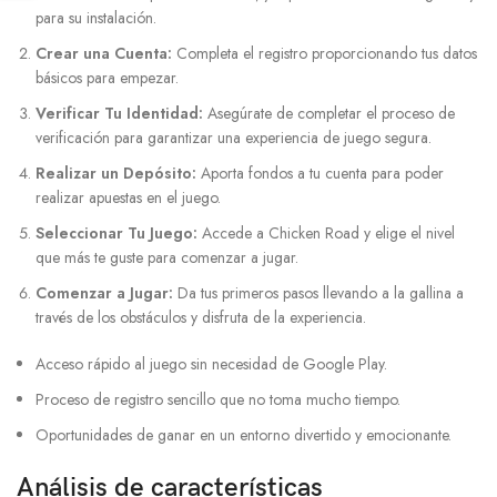
para su instalación.
Crear una Cuenta:
Completa el registro proporcionando tus datos
básicos para empezar.
Verificar Tu Identidad:
Asegúrate de completar el proceso de
verificación para garantizar una experiencia de juego segura.
Realizar un Depósito:
Aporta fondos a tu cuenta para poder
realizar apuestas en el juego.
Seleccionar Tu Juego:
Accede a Chicken Road y elige el nivel
que más te guste para comenzar a jugar.
Comenzar a Jugar:
Da tus primeros pasos llevando a la gallina a
través de los obstáculos y disfruta de la experiencia.
Acceso rápido al juego sin necesidad de Google Play.
Proceso de registro sencillo que no toma mucho tiempo.
Oportunidades de ganar en un entorno divertido y emocionante.
Análisis de características