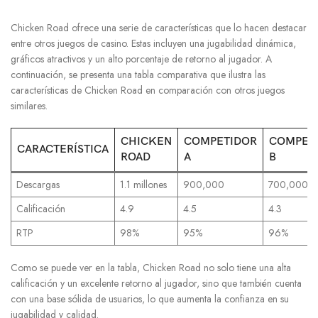
Chicken Road ofrece una serie de características que lo hacen destacar
entre otros juegos de casino. Estas incluyen una jugabilidad dinámica,
gráficos atractivos y un alto porcentaje de retorno al jugador. A
continuación, se presenta una tabla comparativa que ilustra las
características de Chicken Road en comparación con otros juegos
similares.
CHICKEN
COMPETIDOR
COMPET
CARACTERÍSTICA
ROAD
A
B
Descargas
1.1 millones
900,000
700,000
Calificación
4.9
4.5
4.3
RTP
98%
95%
96%
Como se puede ver en la tabla, Chicken Road no solo tiene una alta
calificación y un excelente retorno al jugador, sino que también cuenta
con una base sólida de usuarios, lo que aumenta la confianza en su
jugabilidad y calidad.