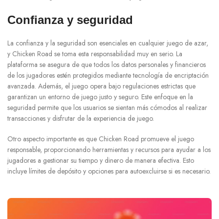
Confianza y seguridad
La confianza y la seguridad son esenciales en cualquier juego de azar,
y Chicken Road se toma esta responsabilidad muy en serio. La
plataforma se asegura de que todos los datos personales y financieros
de los jugadores estén protegidos mediante tecnología de encriptación
avanzada. Además, el juego opera bajo regulaciones estrictas que
garantizan un entorno de juego justo y seguro. Este enfoque en la
seguridad permite que los usuarios se sientan más cómodos al realizar
transacciones y disfrutar de la experiencia de juego.
Otro aspecto importante es que Chicken Road promueve el juego
responsable, proporcionando herramientas y recursos para ayudar a los
jugadores a gestionar su tiempo y dinero de manera efectiva. Esto
incluye límites de depósito y opciones para autoexcluirse si es necesario.