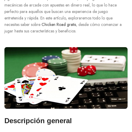
mecánicas de arcade con apuestas en dinero real, lo que lo hace
perfecto para aquellos que buscan una experiencia de juego
entretenida y rápida. En este artículo, exploraremos todo lo que
necesitas saber sobre
Chicken Road gratis
, desde cómo comenzar a
jugar hasta sus características y beneficios.
Descripción general