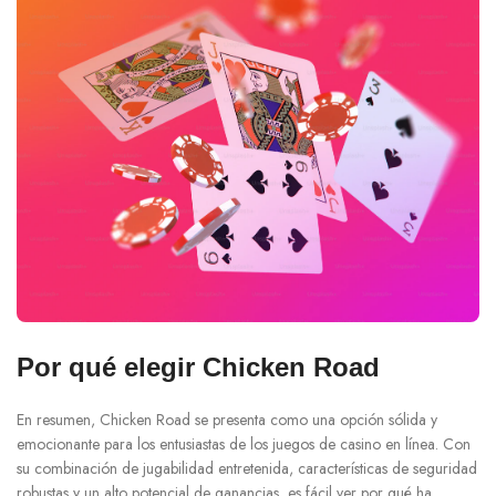
Por qué elegir Chicken Road
En resumen, Chicken Road se presenta como una opción sólida y
emocionante para los entusiastas de los juegos de casino en línea. Con
su combinación de jugabilidad entretenida, características de seguridad
robustas y un alto potencial de ganancias, es fácil ver por qué ha