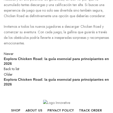
acumulado tantas descargas y una calificación tan alta. Si buscas una
experiencia de juego que no solo sea divertida sino también segura,
Chicken Road es definitivamente una opción que deberías considerar.
Invitamos a todos los nuevos jugadores a descargar Chicken Road y
comenzar su aventura. Con cada juego, la gallina que guiarás a través
de los obstáculos podría llevarte a inesperadas sorpresas y recompensas
emocionantes.
Newer
Explora Chicken Road: la guía esencial para principiantes en
2026
Back to list
Older
Explora Chicken Road: la guía esencial para principiantes en
2026
SHOP
ABOUT US
PRIVACY POLICY
TRACK ORDER