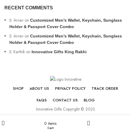
RECENT COMMENTS
Arnav
on
Customized Men’s Wallet, Keychain, Sunglass
Holder & Passport Cover Combo
Arnav
on
Customized Men’s Wallet, Keychain, Sunglass
Holder & Passport Cover Combo
Karthik
on
Innovative Gifts King Rakhi
SHOP
ABOUT US
PRIVACY POLICY
TRACK ORDER
FAQS
CONTACT US
BLOG
Innovative Gifts Copyright © 2023
0
items
Cart
Shop
My account