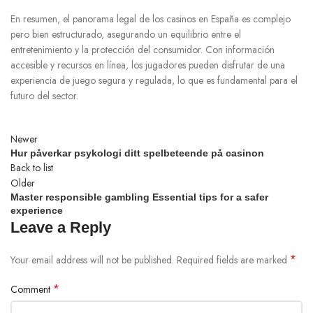
En resumen, el panorama legal de los casinos en España es complejo
pero bien estructurado, asegurando un equilibrio entre el
entretenimiento y la protección del consumidor. Con información
accesible y recursos en línea, los jugadores pueden disfrutar de una
experiencia de juego segura y regulada, lo que es fundamental para el
futuro del sector.
Newer
Hur påverkar psykologi ditt spelbeteende på casinon
Back to list
Older
Master responsible gambling Essential tips for a safer
experience
Leave a Reply
*
Your email address will not be published.
Required fields are marked
*
Comment