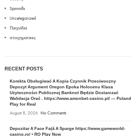
Spinmills
Uncategorized
Παιχνίδια
στοιχηματικες
RECENT POSTS
Korekta Obsługiwać A Kopia Czynnik Przeciwoczny
Depozyt Argument Oregon Epoka Holocenu Klasa
Użyteczności Publicznej Banknot Będzie Dostarczać
Walidacja Orać . https://www.amonbet-casino.pl/ — Poland
Play for Real
August 8, 2026
No Comments
Depozitar A Face Față A Sparge https://www.gameworld-
casino.ro/ • RO Play Now