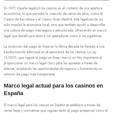
En 1977, España legalizó los casinos en el contexto de una apertura
económica, lo que permitió la creación de varios de ellos, como el
Casino de Barcelona y el Casino Gran Madrid. Esta legalización no
solo impulsó la economía local, sino que también ayudó a desarrollar
una cultura de juego más segura y estructurada, ofreciendo un marco
legal que beneficiara tanto a los operadores como a los jugadores.
La evolución del juego en línea en la última década ha llevado a una
transformación adicional en el panorama de los casinos. La Ley
13/2011, que regula el juego en línea, marcó un hito importante al
proporcionar un marco legal claro para las apuestas a través de
internet, ampliando las oportunidades de negocio y fomentando un
entorno de juego más transparente.
Marco legal actual para los casinos en
España
El marco legal para los casinos en España se establece a través de
varias leyes y normativas que regulan tanto el juego presencial como el