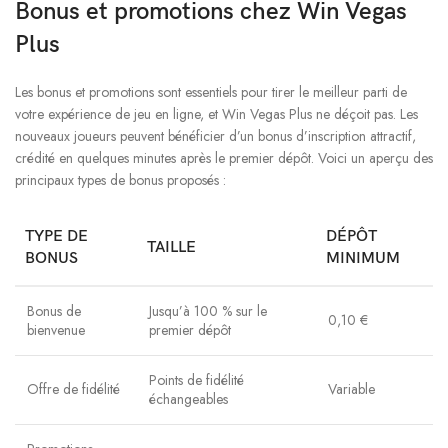
Bonus et promotions chez Win Vegas
Plus
Les bonus et promotions sont essentiels pour tirer le meilleur parti de
votre expérience de jeu en ligne, et Win Vegas Plus ne déçoit pas. Les
nouveaux joueurs peuvent bénéficier d’un bonus d’inscription attractif,
crédité en quelques minutes après le premier dépôt. Voici un aperçu des
principaux types de bonus proposés :
TYPE DE
DÉPÔT
TAILLE
BONUS
MINIMUM
Bonus de
Jusqu’à 100 % sur le
0,10 €
bienvenue
premier dépôt
Points de fidélité
Offre de fidélité
Variable
échangeables