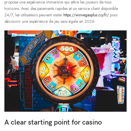
propose une expérience immersive qui attire les joueurs de tous
horizons. Avec des paiements rapides et un service client disponible
24/7, les utilisateurs peuvent visiter
https://winvegasplus.co/fr/
pour
découvrir une expérience de jeu sans égale en 2026.
A clear starting point for casino