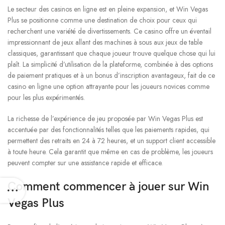
Le secteur des casinos en ligne est en pleine expansion, et Win Vegas
Plus se positionne comme une destination de choix pour ceux qui
recherchent une variété de divertissements. Ce casino offre un éventail
impressionnant de jeux allant des machines à sous aux jeux de table
classiques, garantissant que chaque joueur trouve quelque chose qui lui
plaît. La simplicité d’utilisation de la plateforme, combinée à des options
de paiement pratiques et à un bonus d’inscription avantageux, fait de ce
casino en ligne une option attrayante pour les joueurs novices comme
pour les plus expérimentés.
La richesse de l’expérience de jeu proposée par Win Vegas Plus est
accentuée par des fonctionnalités telles que les paiements rapides, qui
permettent des retraits en 24 à 72 heures, et un support client accessible
à toute heure. Cela garantit que même en cas de problème, les joueurs
peuvent compter sur une assistance rapide et efficace.
Comment commencer à jouer sur Win
Vegas Plus