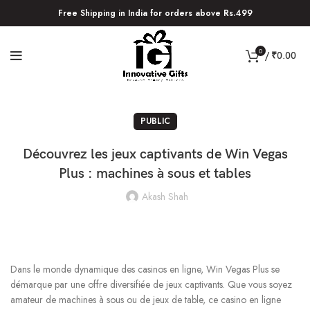
Free Shipping in India for orders above Rs.499
0
/
₹
0.00
PUBLIC
Découvrez les jeux captivants de Win Vegas
Plus : machines à sous et tables
Akash Shah
Dans le monde dynamique des casinos en ligne, Win Vegas Plus se
démarque par une offre diversifiée de jeux captivants. Que vous soyez
amateur de machines à sous ou de jeux de table, ce casino en ligne