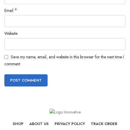
*
Email
Website
Save my name, email, and website in this browser for the next time I
comment.
SHOP
ABOUT US
PRIVACY POLICY
TRACK ORDER