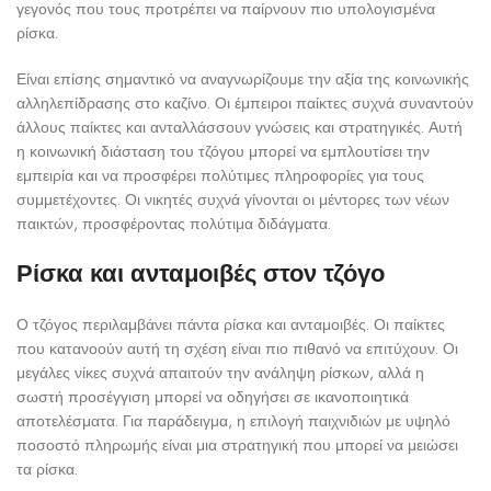
γεγονός που τους προτρέπει να παίρνουν πιο υπολογισμένα
ρίσκα.
Είναι επίσης σημαντικό να αναγνωρίζουμε την αξία της κοινωνικής
αλληλεπίδρασης στο καζίνο. Οι έμπειροι παίκτες συχνά συναντούν
άλλους παίκτες και ανταλλάσσουν γνώσεις και στρατηγικές. Αυτή
η κοινωνική διάσταση του τζόγου μπορεί να εμπλουτίσει την
εμπειρία και να προσφέρει πολύτιμες πληροφορίες για τους
συμμετέχοντες. Οι νικητές συχνά γίνονται οι μέντορες των νέων
παικτών, προσφέροντας πολύτιμα διδάγματα.
Ρίσκα και ανταμοιβές στον τζόγο
Ο τζόγος περιλαμβάνει πάντα ρίσκα και ανταμοιβές. Οι παίκτες
που κατανοούν αυτή τη σχέση είναι πιο πιθανό να επιτύχουν. Οι
μεγάλες νίκες συχνά απαιτούν την ανάληψη ρίσκων, αλλά η
σωστή προσέγγιση μπορεί να οδηγήσει σε ικανοποιητικά
αποτελέσματα. Για παράδειγμα, η επιλογή παιχνιδιών με υψηλό
ποσοστό πληρωμής είναι μια στρατηγική που μπορεί να μειώσει
τα ρίσκα.