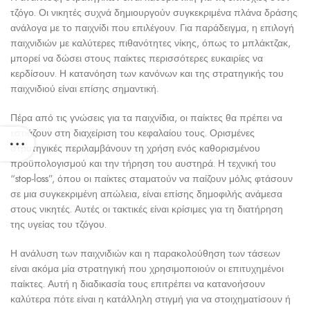
τζόγο. Οι νικητές συχνά δημιουργούν συγκεκριμένα πλάνα δράσης
ανάλογα με το παιχνίδι που επιλέγουν. Για παράδειγμα, η επιλογή
παιχνιδιών με καλύτερες πιθανότητες νίκης, όπως το μπλάκτζακ,
μπορεί να δώσει στους παίκτες περισσότερες ευκαιρίες να
κερδίσουν. Η κατανόηση των κανόνων και της στρατηγικής του
παιχνιδιού είναι επίσης σημαντική.
Πέρα από τις γνώσεις για τα παιχνίδια, οι παίκτες θα πρέπει να
εστιάζουν στη διαχείριση του κεφαλαίου τους. Ορισμένες
στρατηγικές περιλαμβάνουν τη χρήση ενός καθορισμένου
προϋπολογισμού και την τήρηση του αυστηρά. Η τεχνική του
“stop-loss”, όπου οι παίκτες σταματούν να παίζουν μόλις φτάσουν
σε μια συγκεκριμένη απώλεια, είναι επίσης δημοφιλής ανάμεσα
στους νικητές. Αυτές οι τακτικές είναι κρίσιμες για τη διατήρηση
της υγείας του τζόγου.
Η ανάλυση των παιχνιδιών και η παρακολούθηση των τάσεων
είναι ακόμα μία στρατηγική που χρησιμοποιούν οι επιτυχημένοι
παίκτες. Αυτή η διαδικασία τους επιτρέπει να κατανοήσουν
καλύτερα πότε είναι η κατάλληλη στιγμή για να στοιχηματίσουν ή