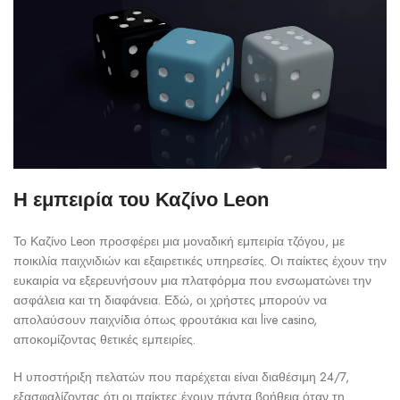
Η εμπειρία του Καζίνο Leon
Το Καζίνο Leon προσφέρει μια μοναδική εμπειρία τζόγου, με
ποικιλία παιχνιδιών και εξαιρετικές υπηρεσίες. Οι παίκτες έχουν την
ευκαιρία να εξερευνήσουν μια πλατφόρμα που ενσωματώνει την
ασφάλεια και τη διαφάνεια. Εδώ, οι χρήστες μπορούν να
απολαύσουν παιχνίδια όπως φρουτάκια και live casino,
αποκομίζοντας θετικές εμπειρίες.
Η υποστήριξη πελατών που παρέχεται είναι διαθέσιμη 24/7,
εξασφαλίζοντας ότι οι παίκτες έχουν πάντα βοήθεια όταν τη