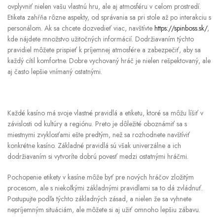
ovplyvniť nielen vašu vlastnú hru, ale aj atmosféru v celom prostredí.
Etiketa zahŕňa rôzne aspekty, od správania sa pri stole až po interakciu s
personálom. Ak sa chcete dozvedieť viac, navštívte
https://spinboss.sk/
,
kde nájdete množstvo užitočných informácií. Dodržiavaním týchto
pravidiel môžete prispieť k príjemnej atmosfére a zabezpečiť, aby sa
každý cítil komfortne. Dobre vychovaný hráč je nielen rešpektovaný, ale
aj často lepšie vnímaný ostatnými.
Každé kasíno má svoje vlastné pravidlá a etiketu, ktoré sa môžu líšiť v
závislosti od kultúry a regiónu. Preto je dôležité oboznámiť sa s
miestnymi zvyklosťami ešte predtým, než sa rozhodnete navštíviť
konkrétne kasíno. Základné pravidlá sú však univerzálne a ich
dodržiavaním si vytvoríte dobrú povesť medzi ostatnými hráčmi.
Pochopenie etikety v kasíne môže byť pre nových hráčov zložitým
procesom, ale s niekoľkými základnými pravidlami sa to dá zvládnuť.
Postupujte podľa týchto základných zásad, a nielen že sa vyhnete
nepríjemným situáciám, ale môžete si aj užiť omnoho lepšiu zábavu.