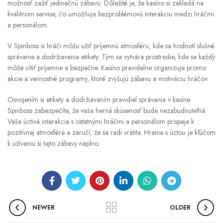
možnosť zažiť jedinečnú zábavu. Dôležité je, že kasíno si zakladá na
kvalitnom servise, čo umožňuje bezproblémovú interakciu medzi hráčmi
a personálom.
V Spinboss si hráči môžu užiť príjemnú atmosféru, kde sa hodnotí slušné
správanie a dodržiavanie etikety. Tým sa vytvára prostredie, kde sa každý
môže cítiť príjemne a bezpečne. Kasíno pravidelne organizuje promo
akcie a vernostné programy, ktoré zvyšujú zábavu a motiváciu hráčov.
Osvojením si etikety a dodržiavaním pravidiel správania v kasíne
Spinboss zabezpečíte, že vaša herná skúsenosť bude nezabudnuteľná.
Vaša úctivá interakcia s ostatnými hráčmi a personálom prispeje k
pozitívnej atmosfére a zaručí, že sa radi vrátite. Hranie s úctou je kľúčom
k užívaniu si tejto zábavy naplno.
NEWER
OLDER