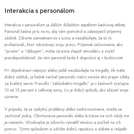
Interakcia s personálom
Interakcia s personálom je ďalším dôležitým aspektom kasínovej etikety.
Personál kasína je tu na to, aby vám pomohol a zabezpečil príjemný
zážitok. Zdravte zamestnancov s úctou a nezabúdajte, že sú to
profesionáli, ktorí vykonávajú svoju prácu. Príjemné oslovovanie, ako
“prosím” a “ďakujem”, môže výrazne zlepšiť atmosféru a zvýšiť
pravdepodobnosť, že vám personál bude k dispozícii aj v budúcnosti.
Pri objednávaní nápojov alebo jedál nezabúdajte na tringelty. Ak máte
dobrý zážitok, je bežné nechať personálu niečo navyše ako prejav vďaky
za kvalitný servis. Pravidlo “základného tringeltu” je v kasínach zvyčajne
10 až 15 percent z celkovej sumy, čo je dobrý spôsob, ako ukázať svoje
uznanie.
V prípade, že sa vyskytnú problémy alebo nedorozumenia, snažte sa
zachovať pokoj. Obviňovanie personálu alebo kričanie na nich nikdy nie
je riešením. Vhodnejšie je zdvorilo vysvetliť situáciu a počkať na ich
pomoc. Týmto spôsobom si udržíte dobrú reputáciu a získate si rešpekt