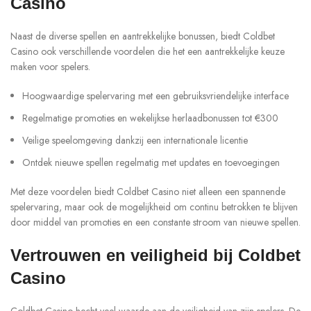
Casino
Naast de diverse spellen en aantrekkelijke bonussen, biedt Coldbet
Casino ook verschillende voordelen die het een aantrekkelijke keuze
maken voor spelers.
Hoogwaardige spelervaring met een gebruiksvriendelijke interface
Regelmatige promoties en wekelijkse herlaadbonussen tot €300
Veilige speelomgeving dankzij een internationale licentie
Ontdek nieuwe spellen regelmatig met updates en toevoegingen
Met deze voordelen biedt Coldbet Casino niet alleen een spannende
spelervaring, maar ook de mogelijkheid om continu betrokken te blijven
door middel van promoties en een constante stroom van nieuwe spellen.
Vertrouwen en veiligheid bij Coldbet
Casino