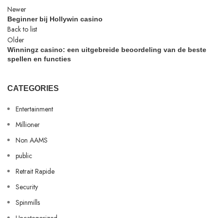
Newer
Beginner bij Hollywin casino
Back to list
Older
Winningz casino: een uitgebreide beoordeling van de beste
spellen en functies
CATEGORIES
Entertainment
Millioner
Non AAMS
public
Retrait Rapide
Security
Spinmills