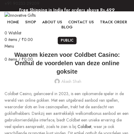
+91 90233 29209
Free Shipping in India for orders above Rs.499
Free Shipping in India for orders above Rs.499
HOME
SHOP
ABOUT US
CONTACT US
TRACK ORDER
BLOG
0
Wishlist
0
items
/
₹
0.00
PUBLIC
Menu
Waarom kiezen voor Coldbet Casino:
0
items
/
₹
0.00
Onthul de voordelen van deze online
goksite
Akash Shah
Coldbet Casino, gelanceerd in 2023, is een opkomende speler in de
wereld van online gokken. Met een uitgebreid aanbod van spellen,
waaronder slots en live casinospellen, trekt het de aandacht van
gokliefhebbers. Dankzij een aantrekkelijk welkomstbonus aanbod en een
gebruiksvriendelijke interface, biedt Coldbet een unieke ervaring die
veel spelers aanspreekt, zoals te zien is bij
Coldbet
, waar je ook
verschillende promoties kunt vinden. Dit artikel onthult de voordelen van