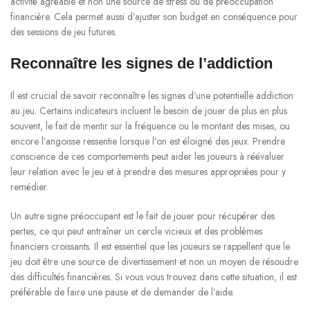
activité agréable et non une source de stress ou de préoccupation
financière. Cela permet aussi d’ajuster son budget en conséquence pour
des sessions de jeu futures.
Reconnaître les signes de l’addiction
Il est crucial de savoir reconnaître les signes d’une potentielle addiction
au jeu. Certains indicateurs incluent le besoin de jouer de plus en plus
souvent, le fait de mentir sur la fréquence ou le montant des mises, ou
encore l’angoisse ressentie lorsque l’on est éloigné des jeux. Prendre
conscience de ces comportements peut aider les joueurs à réévaluer
leur relation avec le jeu et à prendre des mesures appropriées pour y
remédier.
Un autre signe préoccupant est le fait de jouer pour récupérer des
pertes, ce qui peut entraîner un cercle vicieux et des problèmes
financiers croissants. Il est essentiel que les joueurs se rappellent que le
jeu doit être une source de divertissement et non un moyen de résoudre
des difficultés financières. Si vous vous trouvez dans cette situation, il est
préférable de faire une pause et de demander de l’aide.