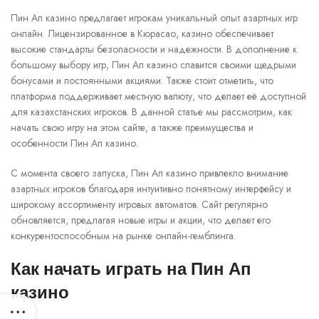
Пин Ап казино предлагает игрокам уникальный опыт азартных игр
онлайн. Лицензированное в Кюрасао, казино обеспечивает
высокие стандарты безопасности и надежности. В дополнение к
большому выбору игр, Пин Ап казино славится своими щедрыми
бонусами и постоянными акциями. Также стоит отметить, что
платформа поддерживает местную валюту, что делает её доступной
для казахстанских игроков. В данной статье мы рассмотрим, как
начать свою игру на этом сайте, а также преимущества и
особенности Пин Ап казино.
С момента своего запуска, Пин Ап казино привлекло внимание
азартных игроков благодаря интуитивно понятному интерфейсу и
широкому ассортименту игровых автоматов. Сайт регулярно
обновляется, предлагая новые игры и акции, что делает его
конкурентоспособным на рынке онлайн-гемблинга.
Как начать играть на Пин Ап
казино