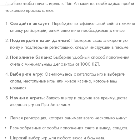
Для того чтобы начать играть в Пин Ап казино, необходимо пройти
несколько простых шагов:
Создайте аккаунт:
Перейдите на официальный сайт и нажмите
кнопку регистрации, затем заполните необходимые данные.
Подтвердите ваши данные:
Проверьте свою электронную
почту и подтвердите регистрацию, следуя инструкции в письме.
Пополните баланс:
Выберите удобный способ пополнения
счета с минимальным депозитом от 1000 KZT.
Выберите игру:
Ознакомьтесь с каталогом игр и выберите
слоты, настольные игры или живое казино, которые вам
нравятся.
Начните играть:
Запустите игру и ощутите все преимущества
азартных игр на Пин Ап казино.
Легкая регистрация, которая занимает всего несколько минут.
Разнообразные способы пополнения счета и вывод средств.
Широкий выбор игр для любого вкуса и бюджета.