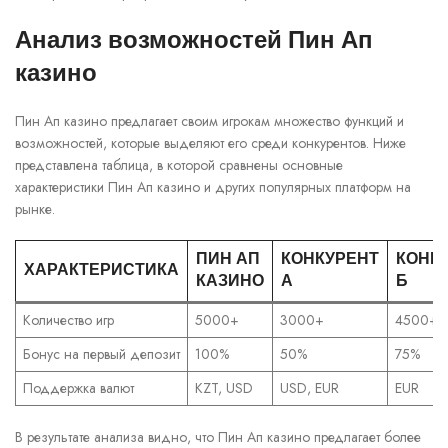
Анализ возможностей Пин Ап
казино
Пин Ап казино предлагает своим игрокам множество функций и
возможностей, которые выделяют его среди конкурентов. Ниже
представлена таблица, в которой сравнены основные
характеристики Пин Ап казино и других популярных платформ на
рынке.
ПИН АП
КОНКУРЕНТ
КОНК
ХАРАКТЕРИСТИКА
КАЗИНО
А
Б
Количество игр
5000+
3000+
4500+
Бонус на первый депозит
100%
50%
75%
Поддержка валют
KZT, USD
USD, EUR
EUR
В результате анализа видно, что Пин Ап казино предлагает более