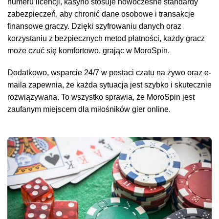
numeru licencji, kasyno stosuje nowoczesne standardy
zabezpieczeń, aby chronić dane osobowe i transakcje
finansowe graczy. Dzięki szyfrowaniu danych oraz
korzystaniu z bezpiecznych metod płatności, każdy gracz
może czuć się komfortowo, grając w MoroSpin.
Dodatkowo, wsparcie 24/7 w postaci czatu na żywo oraz e-
maila zapewnia, że każda sytuacja jest szybko i skutecznie
rozwiązywana. To wszystko sprawia, że MoroSpin jest
zaufanym miejscem dla miłośników gier online.