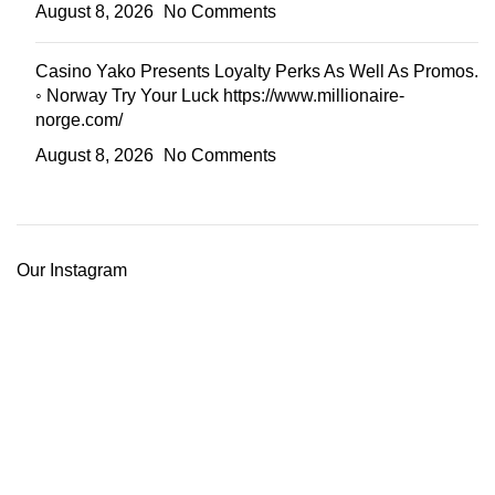
August 8, 2026
No Comments
Casino Yako Presents Loyalty Perks As Well As Promos.
◦ Norway Try Your Luck https://www.millionaire-
norge.com/
August 8, 2026
No Comments
Our Instagram