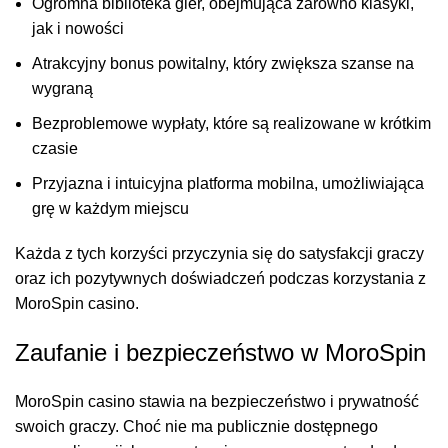
Ogromna biblioteka gier, obejmująca zarówno klasyki,
jak i nowości
Atrakcyjny bonus powitalny, który zwiększa szanse na
wygraną
Bezproblemowe wypłaty, które są realizowane w krótkim
czasie
Przyjazna i intuicyjna platforma mobilna, umożliwiająca
grę w każdym miejscu
Każda z tych korzyści przyczynia się do satysfakcji graczy
oraz ich pozytywnych doświadczeń podczas korzystania z
MoroSpin casino.
Zaufanie i bezpieczeństwo w MoroSpin
MoroSpin casino stawia na bezpieczeństwo i prywatność
swoich graczy. Choć nie ma publicznie dostępnego