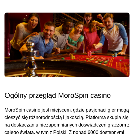
Ogólny przegląd MoroSpin casino
MoroSpin casino jest miejscem, gdzie pasjonaci gier mogą
cieszyć się różnorodnością i jakością. Platforma skupia się
na dostarczaniu niezapomnianych doświadczeń graczom z
całego świata, w tym z Polski. Z ponad 6000 dostępnymi