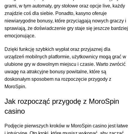
grami, w tym automaty, gry stołowe oraz opcje live, każdy
znajdzie coś dla siebie. Ponadto, kasyno oferuje
niewiarygodne bonusy, które przyciągają nowych graczy i
sprawiają, że doświadczenie gry staje się jeszcze bardziej
emocjonujące.
Dzięki funkcję szybkich wypłat oraz przyjaznej dla
urządzeń mobilnych platformie, użytkownicy mogą grać w
ulubione gry w dowolnym miejscu i czasie. Warto zwrócić
uwagę na atrakcyjne bonusy powitalne, które są
doskonałym sposobem na rozpoczęcie przygody z
MoroSpin.
Jak rozpocząć przygodę z MoroSpin
casino
Podjęcie pierwszych kroków w MoroSpin casino jest łatwe
i intuicyjne. Oto kroki, które musisz wykonać, aby zacząć