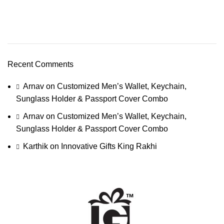
Recent Comments
Arnav
on
Customized Men’s Wallet, Keychain,
Sunglass Holder & Passport Cover Combo
Arnav
on
Customized Men’s Wallet, Keychain,
Sunglass Holder & Passport Cover Combo
Karthik
on
Innovative Gifts King Rakhi