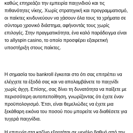
καθώς επηρεάζει την εμπειρία παιχνιδιού και τις
πιθανότητες νίκης. Χωρίς στρατηγική και προγραμματισμό,
οι παίκτες κινδυνεύουν να χάσουν όλα τους τα χρήματα σε
σύντομο χρονικό διάστημα, αφήνοντάς τους χωρίς
επιλογές. Στην πραγματικότητα, ένα καλό παράδειγμα είναι
το
allyspin casino
, το οποίο προσφέρει εξαιρετική
υποστήριξη στους παίκτες.
Η σημασία του bankroll έγκειται στο ότι σας επιτρέπει να
ελέγχετε τα έξοδά σας και να απολαμβάνετε το παιχνίδι
χωρίς άγχη. Επίσης, σας δίνει τη δυνατότητα να παίξετε με
περισσότερη αυτοπεποίθηση, γνωρίζοντας ότι έχετε έναν
προϋπολογισμό. Έτσι, είναι θεμελιώδες να έχετε μια
ξεκάθαρη εικόνα του ποσού που μπορείτε να διαθέσετε για
τυχερά παιχνίδια.
Η επιτυχία στα καζίνο εξαρτάται σε μεγάλο βαθμό από την