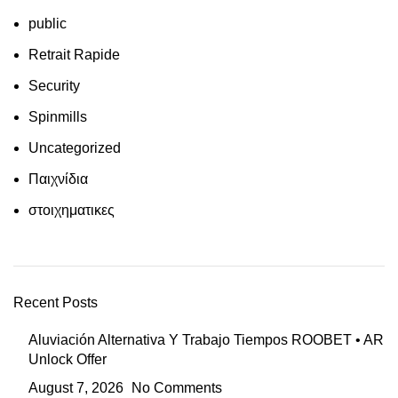
public
Retrait Rapide
Security
Spinmills
Uncategorized
Παιχνίδια
στοιχηματικες
Recent Posts
Aluviación Alternativa Y Trabajo Tiempos ROOBET • AR
Unlock Offer
August 7, 2026
No Comments