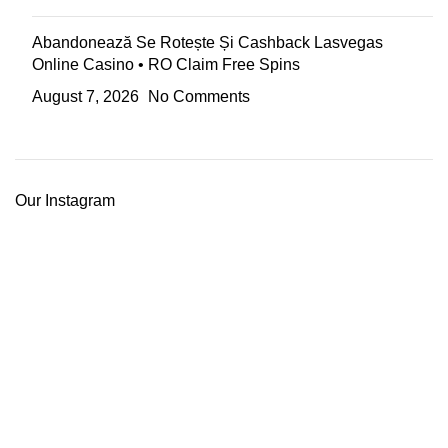
Abandonează Se Rotește Și Cashback Lasvegas
Online Casino • RO Claim Free Spins
August 7, 2026
No Comments
Our Instagram