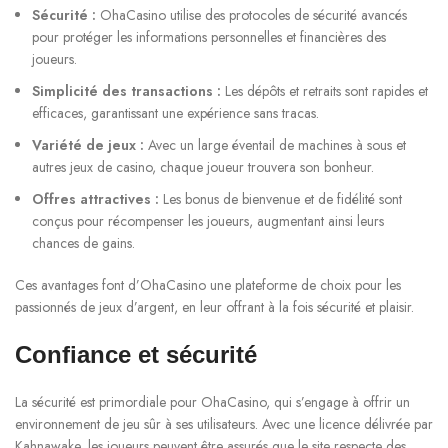
Sécurité :
OhaCasino utilise des protocoles de sécurité avancés
pour protéger les informations personnelles et financières des
joueurs.
Simplicité des transactions :
Les dépôts et retraits sont rapides et
efficaces, garantissant une expérience sans tracas.
Variété de jeux :
Avec un large éventail de machines à sous et
autres jeux de casino, chaque joueur trouvera son bonheur.
Offres attractives :
Les bonus de bienvenue et de fidélité sont
conçus pour récompenser les joueurs, augmentant ainsi leurs
chances de gains.
Ces avantages font d’OhaCasino une plateforme de choix pour les
passionnés de jeux d’argent, en leur offrant à la fois sécurité et plaisir.
Confiance et sécurité
La sécurité est primordiale pour OhaCasino, qui s’engage à offrir un
environnement de jeu sûr à ses utilisateurs. Avec une licence délivrée par
Kahnawake, les joueurs peuvent être assurés que le site respecte des