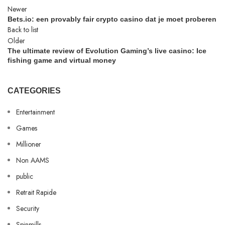
Newer
Bets.io: een provably fair crypto casino dat je moet proberen
Back to list
Older
The ultimate review of Evolution Gaming’s live casino: Ice
fishing game and virtual money
CATEGORIES
Entertainment
Games
Millioner
Non AAMS
public
Retrait Rapide
Security
Spinmills