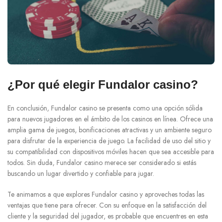
¿Por qué elegir Fundalor casino?
En conclusión, Fundalor casino se presenta como una opción sólida
para nuevos jugadores en el ámbito de los casinos en línea. Ofrece una
amplia gama de juegos, bonificaciones atractivas y un ambiente seguro
para disfrutar de la experiencia de juego. La facilidad de uso del sitio y
su compatibilidad con dispositivos móviles hacen que sea accesible para
todos. Sin duda, Fundalor casino merece ser considerado si estás
buscando un lugar divertido y confiable para jugar.
Te animamos a que explores Fundalor casino y aproveches todas las
ventajas que tiene para ofrecer. Con su enfoque en la satisfacción del
cliente y la seguridad del jugador, es probable que encuentres en esta