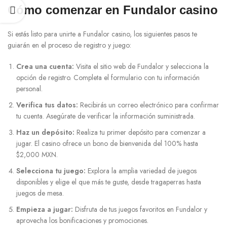
Cómo comenzar en Fundalor casino
Si estás listo para unirte a Fundalor casino, los siguientes pasos te
guiarán en el proceso de registro y juego:
Crea una cuenta:
Visita el sitio web de Fundalor y selecciona la
opción de registro. Completa el formulario con tu información
personal.
Verifica tus datos:
Recibirás un correo electrónico para confirmar
tu cuenta. Asegúrate de verificar la información suministrada.
Haz un depósito:
Realiza tu primer depósito para comenzar a
jugar. El casino ofrece un bono de bienvenida del 100% hasta
$2,000 MXN.
Selecciona tu juego:
Explora la amplia variedad de juegos
disponibles y elige el que más te guste, desde tragaperras hasta
juegos de mesa.
Empieza a jugar:
Disfruta de tus juegos favoritos en Fundalor y
aprovecha los bonificaciones y promociones.