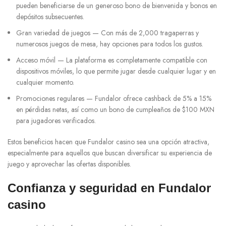
pueden beneficiarse de un generoso bono de bienvenida y bonos en
depósitos subsecuentes.
Gran variedad de juegos — Con más de 2,000 tragaperras y
numerosos juegos de mesa, hay opciones para todos los gustos.
Acceso móvil — La plataforma es completamente compatible con
dispositivos móviles, lo que permite jugar desde cualquier lugar y en
cualquier momento.
Promociones regulares — Fundalor ofrece cashback de 5% a 15%
en pérdidas netas, así como un bono de cumpleaños de $100 MXN
para jugadores verificados.
Estos beneficios hacen que Fundalor casino sea una opción atractiva,
especialmente para aquellos que buscan diversificar su experiencia de
juego y aprovechar las ofertas disponibles.
Confianza y seguridad en Fundalor
casino