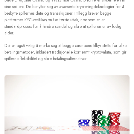
sine spillere. De benytter seg av avanserte krypteringsteknologier for å
beskytte spillernes data og transaksjoner. I tillegg krever begge
plattformer KYC-verifikasjon før første uttak, noe som er en
standardprosess for å hindre svindel og sikre at spilleren er av lovlig
alder.
Det er også viktig å merke seg at begge casinoene tilbyr støtte for ulike
betalingsmetoder, inkludert tradisjonelle kort samt kryptovaluta, som gir
spillerne fleksibilitet og sikre betalingsalternativer.