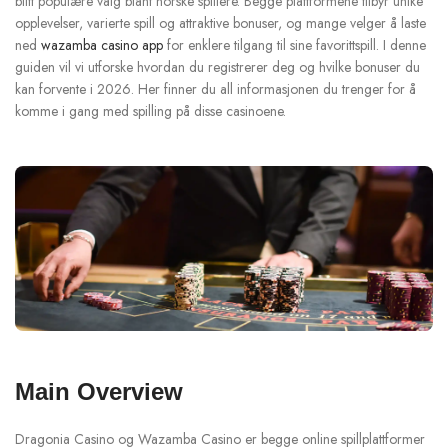
blitt populære valg blant norske spillere. Begge plattformene tilbyr unike
opplevelser, varierte spill og attraktive bonuser, og mange velger å laste
ned
wazamba casino app
for enklere tilgang til sine favorittspill. I denne
guiden vil vi utforske hvordan du registrerer deg og hvilke bonuser du
kan forvente i 2026. Her finner du all informasjonen du trenger for å
komme i gang med spilling på disse casinoene.
Main Overview
Dragonia Casino og Wazamba Casino er begge online spillplattformer