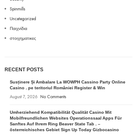
Spinmills
Uncategorized
Παιχνίδια
στοιχηματικες
RECENT POSTS
Susținere Și Ambalare La WOWPH Cassino Party Online
Casino . pe teritoriul României Register & Win
August 7, 2026
No Comments
Umherziehend Kompatibilität Qualität Casino Mit
Mobilfreundlichen Websites Operationssaal Apps Für
Sanftes Auf Ihrem Ring Beaver State Tab . –
österreichisches Gebiet Sign Up Today Gizbocasino