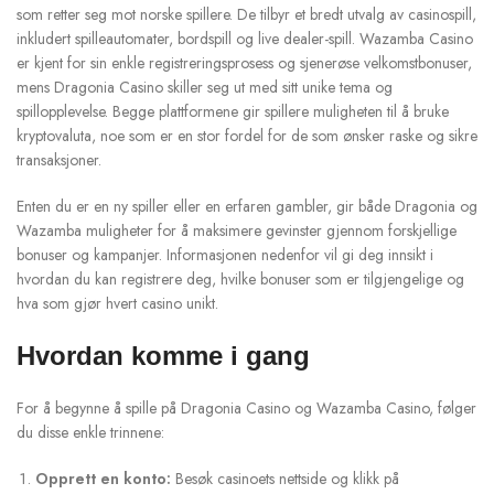
som retter seg mot norske spillere. De tilbyr et bredt utvalg av casinospill,
inkludert spilleautomater, bordspill og live dealer-spill. Wazamba Casino
er kjent for sin enkle registreringsprosess og sjenerøse velkomstbonuser,
mens Dragonia Casino skiller seg ut med sitt unike tema og
spillopplevelse. Begge plattformene gir spillere muligheten til å bruke
kryptovaluta, noe som er en stor fordel for de som ønsker raske og sikre
transaksjoner.
Enten du er en ny spiller eller en erfaren gambler, gir både Dragonia og
Wazamba muligheter for å maksimere gevinster gjennom forskjellige
bonuser og kampanjer. Informasjonen nedenfor vil gi deg innsikt i
hvordan du kan registrere deg, hvilke bonuser som er tilgjengelige og
hva som gjør hvert casino unikt.
Hvordan komme i gang
For å begynne å spille på Dragonia Casino og Wazamba Casino, følger
du disse enkle trinnene:
Opprett en konto:
Besøk casinoets nettside og klikk på