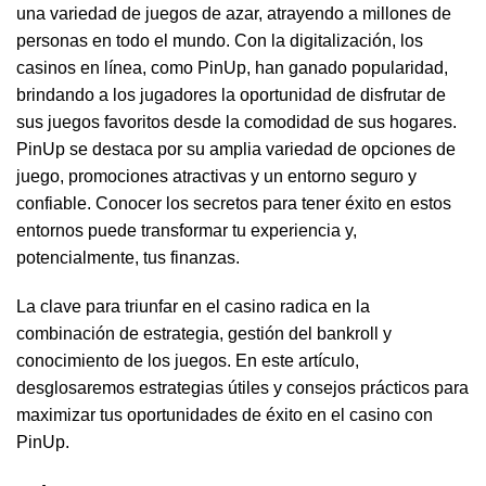
una variedad de juegos de azar, atrayendo a millones de
personas en todo el mundo. Con la digitalización, los
casinos en línea, como PinUp, han ganado popularidad,
brindando a los jugadores la oportunidad de disfrutar de
sus juegos favoritos desde la comodidad de sus hogares.
PinUp se destaca por su amplia variedad de opciones de
juego, promociones atractivas y un entorno seguro y
confiable. Conocer los secretos para tener éxito en estos
entornos puede transformar tu experiencia y,
potencialmente, tus finanzas.
La clave para triunfar en el casino radica en la
combinación de estrategia, gestión del bankroll y
conocimiento de los juegos. En este artículo,
desglosaremos estrategias útiles y consejos prácticos para
maximizar tus oportunidades de éxito en el casino con
PinUp.