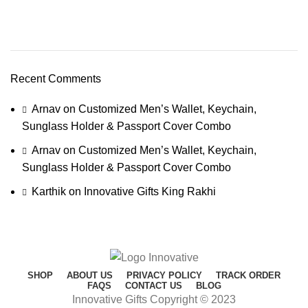
Recent Comments
Arnav
on
Customized Men’s Wallet, Keychain,
Sunglass Holder & Passport Cover Combo
Arnav
on
Customized Men’s Wallet, Keychain,
Sunglass Holder & Passport Cover Combo
Karthik
on
Innovative Gifts King Rakhi
SHOP
ABOUT US
PRIVACY POLICY
TRACK ORDER
FAQS
CONTACT US
BLOG
Innovative Gifts Copyright © 2023