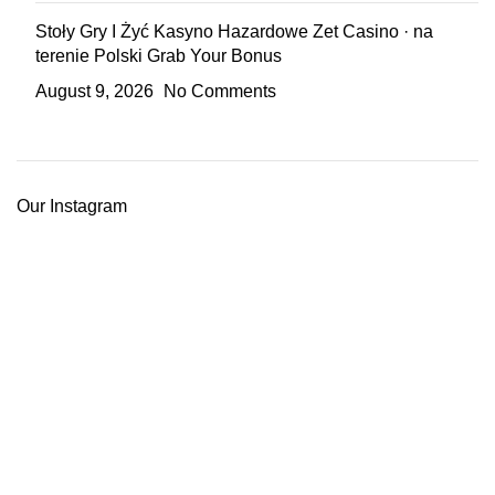
Stoły Gry I Żyć Kasyno Hazardowe Zet Casino · na
terenie Polski Grab Your Bonus
August 9, 2026
No Comments
Our Instagram