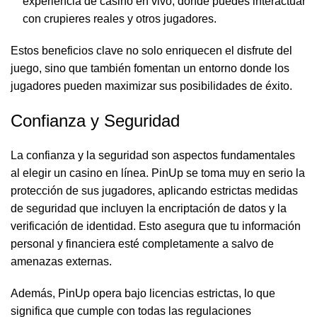
experiencia de casino en vivo, donde puedes interactuar
con crupieres reales y otros jugadores.
Estos beneficios clave no solo enriquecen el disfrute del
juego, sino que también fomentan un entorno donde los
jugadores pueden maximizar sus posibilidades de éxito.
Confianza y Seguridad
La confianza y la seguridad son aspectos fundamentales
al elegir un casino en línea. PinUp se toma muy en serio la
protección de sus jugadores, aplicando estrictas medidas
de seguridad que incluyen la encriptación de datos y la
verificación de identidad. Esto asegura que tu información
personal y financiera esté completamente a salvo de
amenazas externas.
Además, PinUp opera bajo licencias estrictas, lo que
significa que cumple con todas las regulaciones