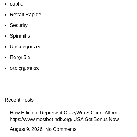
public
Retrait Rapide
Security
Spinmills
Uncategorized
Παιχνίδια
στοιχηματικες
Recent Posts
How Efficient Represent CrazyWin S Client Affirm
https://www.mostbet-ndb.org/ USA Get Bonus Now
August 9, 2026
No Comments