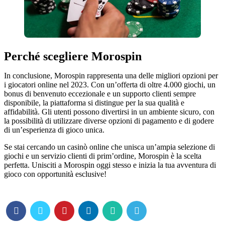
Perché scegliere Morospin
In conclusione, Morospin rappresenta una delle migliori opzioni per
i giocatori online nel 2023. Con un’offerta di oltre 4.000 giochi, un
bonus di benvenuto eccezionale e un supporto clienti sempre
disponibile, la piattaforma si distingue per la sua qualità e
affidabilità. Gli utenti possono divertirsi in un ambiente sicuro, con
la possibilità di utilizzare diverse opzioni di pagamento e di godere
di un’esperienza di gioco unica.
Se stai cercando un casinò online che unisca un’ampia selezione di
giochi e un servizio clienti di prim’ordine, Morospin è la scelta
perfetta. Unisciti a Morospin oggi stesso e inizia la tua avventura di
gioco con opportunità esclusive!