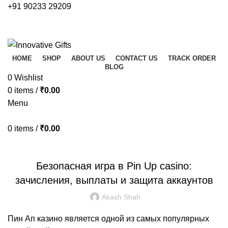
+91 90233 29209
Free Shipping in India for orders above Rs.499
Free Shipping in India for orders above Rs.499
HOME
SHOP
ABOUT US
CONTACT US
TRACK ORDER
BLOG
0
Wishlist
0
items
/
₹
0.00
Menu
0
items
/
₹
0.00
PUBLIC
Безопасная игра в Pin Up casino:
зачисления, выплаты и защита аккаунтов
Akash Shah
Пин Ап казино является одной из самых популярных