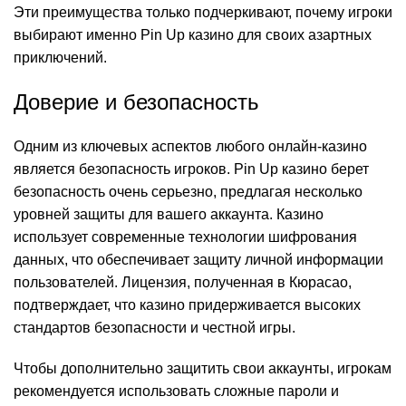
Эти преимущества только подчеркивают, почему игроки
выбирают именно Pin Up казино для своих азартных
приключений.
Доверие и безопасность
Одним из ключевых аспектов любого онлайн-казино
является безопасность игроков. Pin Up казино берет
безопасность очень серьезно, предлагая несколько
уровней защиты для вашего аккаунта. Казино
использует современные технологии шифрования
данных, что обеспечивает защиту личной информации
пользователей. Лицензия, полученная в Кюрасао,
подтверждает, что казино придерживается высоких
стандартов безопасности и честной игры.
Чтобы дополнительно защитить свои аккаунты, игрокам
рекомендуется использовать сложные пароли и