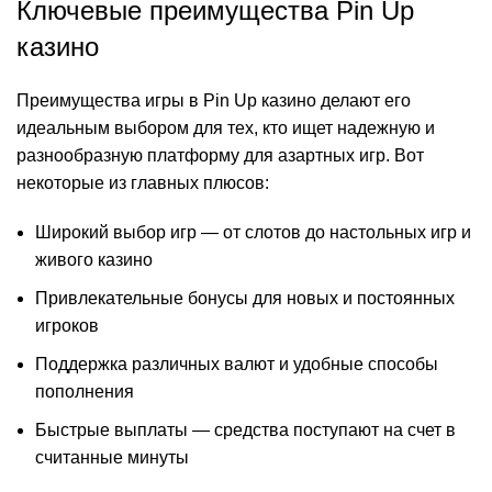
Ключевые преимущества Pin Up
казино
Преимущества игры в Pin Up казино делают его
идеальным выбором для тех, кто ищет надежную и
разнообразную платформу для азартных игр. Вот
некоторые из главных плюсов:
Широкий выбор игр — от слотов до настольных игр и
живого казино
Привлекательные бонусы для новых и постоянных
игроков
Поддержка различных валют и удобные способы
пополнения
Быстрые выплаты — средства поступают на счет в
считанные минуты