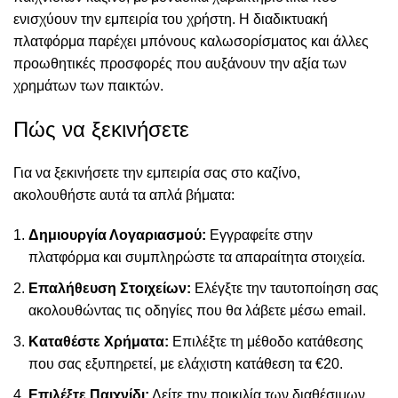
ενισχύουν την εμπειρία του χρήστη. Η διαδικτυακή
πλατφόρμα παρέχει μπόνους καλωσορίσματος και άλλες
προωθητικές προσφορές που αυξάνουν την αξία των
χρημάτων των παικτών.
Πώς να ξεκινήσετε
Για να ξεκινήσετε την εμπειρία σας στο καζίνο,
ακολουθήστε αυτά τα απλά βήματα:
Δημιουργία Λογαριασμού:
Εγγραφείτε στην
πλατφόρμα και συμπληρώστε τα απαραίτητα στοιχεία.
Επαλήθευση Στοιχείων:
Ελέγξτε την ταυτοποίηση σας
ακολουθώντας τις οδηγίες που θα λάβετε μέσω email.
Καταθέστε Χρήματα:
Επιλέξτε τη μέθοδο κατάθεσης
που σας εξυπηρετεί, με ελάχιστη κατάθεση τα €20.
Επιλέξτε Παιχνίδι:
Δείτε την ποικιλία των διαθέσιμων