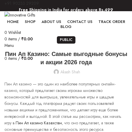
+91 90233 29209
Free Shipping in India for orders above Rs.499
Free Shipping in India for orders above Rs.499
HOME
SHOP
ABOUT US
CONTACT US
TRACK ORDER
BLOG
0
Wishlist
0
items
/
₹
0.00
PUBLIC
Menu
Пин Ап Казино: Самые выгодные бонусы
0
items
/
₹
0.00
и акции 2026 года
Akash Shah
Пин Ап казино — это один из наиболее популярных онлайн-
казино, который предлагает своим игрокам множество
возможностей для выигрыша, увлекательные игры и щедрые
бонусы. Каждый год платформа радует своих пользователей
новыми акциями и предложениями, что делает игру еще более
интересной и выгодной. В этой статье мы рассмотрим, как начать
игру в
Пин Ап казино Казахстан
, что оно предлагает, а также
основные преимущества и безопасность этого ресурса.