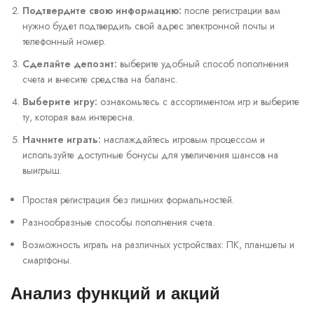
Подтвердите свою информацию:
после регистрации вам
нужно будет подтвердить свой адрес электронной почты и
телефонный номер.
Сделайте депозит:
выберите удобный способ пополнения
счета и внесите средства на баланс.
Выберите игру:
ознакомьтесь с ассортиментом игр и выберите
ту, которая вам интересна.
Начните играть:
наслаждайтесь игровым процессом и
используйте доступные бонусы для увеличения шансов на
выигрыш.
Простая регистрация без лишних формальностей.
Разнообразные способы пополнения счета.
Возможность играть на различных устройствах: ПК, планшеты и
смартфоны.
Анализ функций и акций