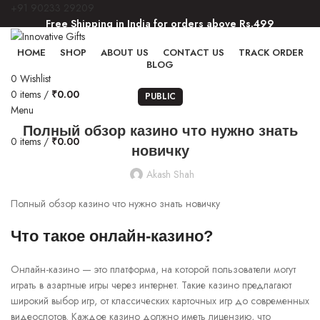
+91 90233 29209
Free Shipping in India for orders above Rs.499
Free Shipping in India for orders above Rs.499
HOME
SHOP
ABOUT US
CONTACT US
TRACK ORDER
BLOG
0
Wishlist
0
items
/
₹
0.00
PUBLIC
Menu
Полный обзор казино что нужно знать
0
items
/
₹
0.00
новичку
Akash Shah
Полный обзор казино что нужно знать новичку
Что такое онлайн-казино?
Онлайн-казино — это платформа, на которой пользователи могут
играть в азартные игры через интернет. Такие казино предлагают
широкий выбор игр, от классических карточных игр до современных
видеослотов. Каждое казино должно иметь лицензию, что