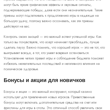
могут быть яркие графические эффекты и звуковые сигналы,
подчеркивающие победы, даже если они незначительные. Такие
приемы могут подталкивать к продолжению игры в надежде на
большую удачу, поэтому важно осознавать, как эти приемы
действуют на вас.
Контроль своих эмоций — это важный аспект успешной игры. Как
только вы почувствуете, что азарт начинает преобладать, лучше
сделать паузу. Важно помнить, что хороший игрок — это не тот, кто
выигрывает всегда, а тот, кто умеет вовремя остановиться.
Установление четких правил игры и соблюдение бюджета поможет
избежать нежелательных последствий и негативного влияния на
психическое здоровье.
Бонусы и акции для новичков
Бонусы и акции — это важный инструмент, который казино
использует для привлечения новых игроков. Приветственные
бонусы могут включать дополнительные средства на счет или
фриспины для игры в слоты. Это отличный способ увеличить свои