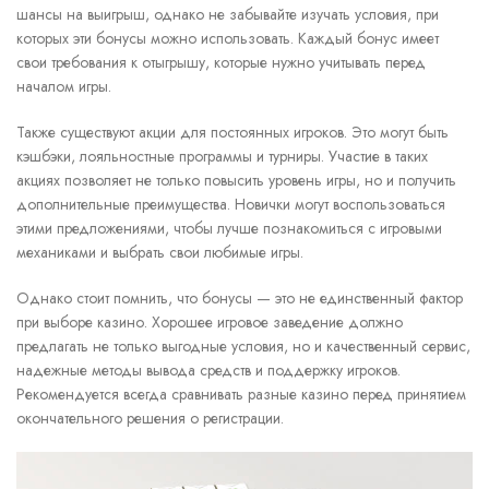
шансы на выигрыш, однако не забывайте изучать условия, при
которых эти бонусы можно использовать. Каждый бонус имеет
свои требования к отыгрышу, которые нужно учитывать перед
началом игры.
Также существуют акции для постоянных игроков. Это могут быть
кэшбэки, лояльностные программы и турниры. Участие в таких
акциях позволяет не только повысить уровень игры, но и получить
дополнительные преимущества. Новички могут воспользоваться
этими предложениями, чтобы лучше познакомиться с игровыми
механиками и выбрать свои любимые игры.
Однако стоит помнить, что бонусы — это не единственный фактор
при выборе казино. Хорошее игровое заведение должно
предлагать не только выгодные условия, но и качественный сервис,
надежные методы вывода средств и поддержку игроков.
Рекомендуется всегда сравнивать разные казино перед принятием
окончательного решения о регистрации.