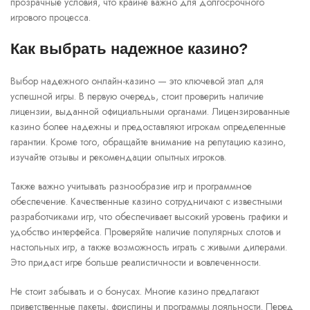
прозрачные условия, что крайне важно для долгосрочного
игрового процесса.
Как выбрать надежное казино?
Выбор надежного онлайн-казино — это ключевой этап для
успешной игры. В первую очередь, стоит проверить наличие
лицензии, выданной официальными органами. Лицензированные
казино более надежны и предоставляют игрокам определенные
гарантии. Кроме того, обращайте внимание на репутацию казино,
изучайте отзывы и рекомендации опытных игроков.
Также важно учитывать разнообразие игр и программное
обеспечение. Качественные казино сотрудничают с известными
разработчиками игр, что обеспечивает высокий уровень графики и
удобство интерфейса. Проверяйте наличие популярных слотов и
настольных игр, а также возможность играть с живыми дилерами.
Это придаст игре больше реалистичности и вовлеченности.
Не стоит забывать и о бонусах. Многие казино предлагают
приветственные пакеты, фриспины и программы лояльности. Перед