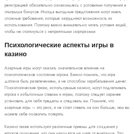
регистрацией обязательно ознакомьтесь с условиями получения и
отыгрыша бонусов. Иногда выгодные предложения могут иметь
сложные требования, которые затрудняют возможность их
использования. Поэтому важно внимательно читать условия акций,
чтобы не столкнуться с неприятными сюрпризами.
Психологические аспекты игры в
казино
Азартные игры могут оказать значительное влияние на
психологическое состояние игрока. Важно помнить, что игра
должна быть развлечением, а не способом зарабатывания денег.
Психологические трюки, используемые казино, могут подталкивать
игрока к избыточным ставкам и играм, поэтому следует заранее
установить для себя пределы и следовать им. Помните, что
азартные игры — это риск, и не стоит ставить на кон больше, чем вы
можете себе позволить потерять.
Казино также используют различные приемы для создания у
игроков ощущения, что они находятся на шаге от выигрыша. Это