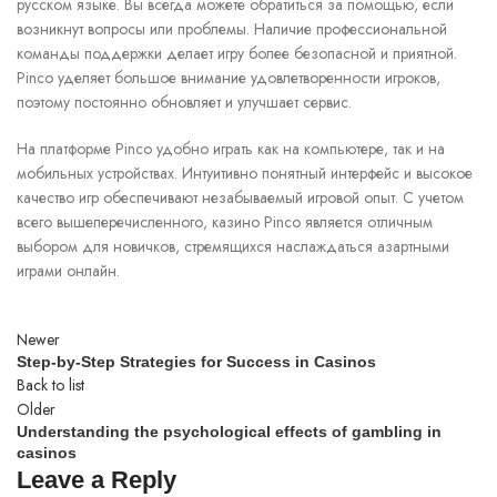
русском языке. Вы всегда можете обратиться за помощью, если
возникнут вопросы или проблемы. Наличие профессиональной
команды поддержки делает игру более безопасной и приятной.
Pinco уделяет большое внимание удовлетворенности игроков,
поэтому постоянно обновляет и улучшает сервис.
На платформе Pinco удобно играть как на компьютере, так и на
мобильных устройствах. Интуитивно понятный интерфейс и высокое
качество игр обеспечивают незабываемый игровой опыт. С учетом
всего вышеперечисленного, казино Pinco является отличным
выбором для новичков, стремящихся наслаждаться азартными
играми онлайн.
Newer
Step-by-Step Strategies for Success in Casinos
Back to list
Older
Understanding the psychological effects of gambling in
casinos
Leave a Reply