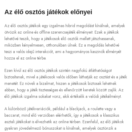
Az élő osztós játékok előnyei
Az élő osztós játékok egy izgalmas hibrid megoldást kínálnak, amelyek
ötvözik az online és offline szerencsejáték élményeit. Ezek a játékok
lehetővé teszik, hogy a játékosok élő osztók mellett játszhassanak,
miközben kényelmesen, otthonukban ülnek. Ez a megoldás lehetővé
teszi a valós idejű interakciót, ami a hagyományos kaszinók élményét
hozza el az online térbe.
Ezen kívül az élő osztós játékok szintén nagyfokú átláthatóságot
biztosítanak, mivel a játékosok valós időben láthatják az osztást és a játék
menetét. Ez növeli a bizalmat, hiszen a játékosok biztosak lehetnek
abban, hogy a játék tisztességes és ellenőrzött keretek között zajlik. Az
élő játékok izgalma sokakat vonz, akik értékelik a valódi játékélményt.
A különböző játékvariációk, például a blackjack, a roulette vagy a
baccarat, mind élő verzióban elérhetők, így a játékosok a klasszikus
asztali játékokat is élvezhetik az online térben. Ezenfelül, az élő játékok
gyakran jövedelmező bónuszokat is kínálnak, amelyek ösztönzik a