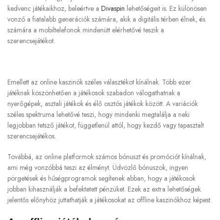
kedvenc játékaikhoz, beleértve a
Divaspin
lehetőségeit is. Ez különösen
vonzó a fiatalabb generációk számára, akik a digitális térben élnek, és
számára a mobiltelefonok mindenütt elérhetővé teszik a
szerencsejátékot.
Emellett az online kaszinók széles választékot kínálnak. Több ezer
játéknak köszönhetően a játékosok szabadon válogathatnak a
nyerőgépek, asztali játékok és élő osztós játékok között. A variációk
széles spektruma lehetővé teszi, hogy mindenki megtalálja a neki
legjobban tetsző játékot, függetlenül attól, hogy kezdő vagy tapasztalt
szerencsejátékos.
Továbbá, az online platformok számos bónuszt és promóciót kínálnak,
ami még vonzóbbá teszi az élményt. Üdvözlő bónuszok, ingyen
pörgetések és hűségprogramok segítenek abban, hogy a játékosok
jobban kihasználják a befektetett pénzüket. Ezek az extra lehetőségek
jelentős előnyhöz juttathatják a játékosokat az offline kaszinókhoz képest.