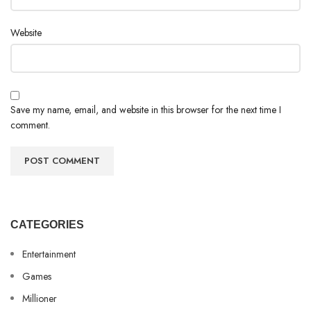
Website
Save my name, email, and website in this browser for the next time I
comment.
CATEGORIES
Entertainment
Games
Millioner