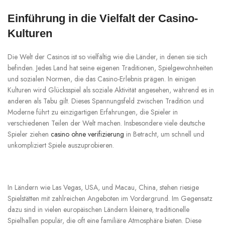
Einführung in die Vielfalt der Casino-
Kulturen
Die Welt der Casinos ist so vielfältig wie die Länder, in denen sie sich
befinden. Jedes Land hat seine eigenen Traditionen, Spielgewohnheiten
und sozialen Normen, die das Casino-Erlebnis prägen. In einigen
Kulturen wird Glücksspiel als soziale Aktivität angesehen, während es in
anderen als Tabu gilt. Dieses Spannungsfeld zwischen Tradition und
Moderne führt zu einzigartigen Erfahrungen, die Spieler in
verschiedenen Teilen der Welt machen. Insbesondere viele deutsche
Spieler ziehen
casino ohne verifizierung
in Betracht, um schnell und
unkompliziert Spiele auszuprobieren.
In Ländern wie Las Vegas, USA, und Macau, China, stehen riesige
Spielstätten mit zahlreichen Angeboten im Vordergrund. Im Gegensatz
dazu sind in vielen europäischen Ländern kleinere, traditionelle
Spielhallen populär, die oft eine familiäre Atmosphäre bieten. Diese