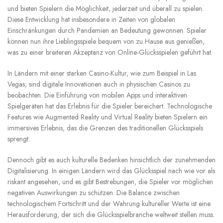
und bieten Spielern die Möglichkeit, jederzeit und überall zu spielen.
Diese Entwicklung hat insbesondere in Zeiten von globalen
Einschränkungen durch Pandemien an Bedeutung gewonnen. Spieler
können nun ihre Lieblingsspiele bequem von zu Hause aus genießen,
was zu einer breiteren Akzeptanz von Online-Glücksspielen geführt hat.
In Ländern mit einer starken Casino-Kultur, wie zum Beispiel in Las
Vegas, sind digitale Innovationen auch in physischen Casinos zu
beobachten. Die Einführung von mobilen Apps und interaktiven
Spielgeräten hat das Erlebnis für die Spieler bereichert. Technologische
Features wie Augmented Reality und Virtual Reality bieten Spielern ein
immersives Erlebnis, das die Grenzen des traditionellen Glücksspiels
sprengt.
Dennoch gibt es auch kulturelle Bedenken hinsichtlich der zunehmenden
Digitalisierung. In einigen Ländern wird das Glücksspiel nach wie vor als
riskant angesehen, und es gibt Bestrebungen, die Spieler vor möglichen
negativen Auswirkungen zu schützen. Die Balance zwischen
technologischem Fortschritt und der Wahrung kultureller Werte ist eine
Herausforderung, der sich die Glücksspielbranche weltweit stellen muss.