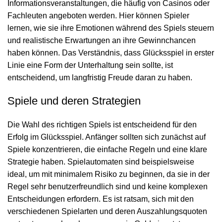
Informationsveranstaltungen, die häufig von Casinos oder
Fachleuten angeboten werden. Hier können Spieler
lernen, wie sie ihre Emotionen während des Spiels steuern
und realistische Erwartungen an ihre Gewinnchancen
haben können. Das Verständnis, dass Glücksspiel in erster
Linie eine Form der Unterhaltung sein sollte, ist
entscheidend, um langfristig Freude daran zu haben.
Spiele und deren Strategien
Die Wahl des richtigen Spiels ist entscheidend für den
Erfolg im Glücksspiel. Anfänger sollten sich zunächst auf
Spiele konzentrieren, die einfache Regeln und eine klare
Strategie haben. Spielautomaten sind beispielsweise
ideal, um mit minimalem Risiko zu beginnen, da sie in der
Regel sehr benutzerfreundlich sind und keine komplexen
Entscheidungen erfordern. Es ist ratsam, sich mit den
verschiedenen Spielarten und deren Auszahlungsquoten