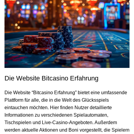
Die Website Bitcasino Erfahrung
Die Website “Bitcasino Erfahrung” bietet eine umfassende
Plattform für alle, die in die Welt des Glücksspiels
eintauchen möchten. Hier finden Nutzer detaillierte
Informationen zu verschiedenen Spielautomaten,
Tischspielen und Live-Casino-Angeboten. Außerdem
werden aktuelle Aktionen und Boni vorgestellt, die Spielern