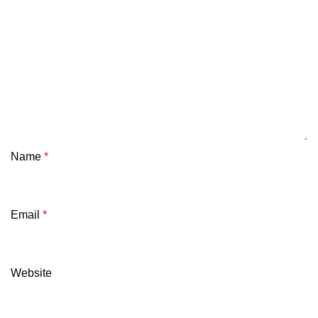
Name
*
Email
*
Website