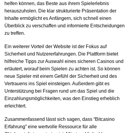
helfen können, das Beste aus ihrem Spielerlebnis
herauszuholen. Die klar strukturierte Präsentation der
Inhalte ermöglicht es Anfängern, sich schnell einen
Überblick zu verschaffen und informierte Entscheidungen
zu treffen.
Ein weiterer Vorteil der Website ist der Fokus auf
Sicherheit und Nutzererfahrungen. Die Plattform bietet
hilfreiche Tipps zur Auswahl eines sicheren Casinos und
erläutert, worauf beim Spielen zu achten ist. So können
neue Spieler mit einem Gefühl der Sicherheit und des
Vertrauens ins Spiel einsteigen. Außerdem gibt es
Unterstützung bei Fragen rund um das Spiel und die
Einzahlungsmöglichkeiten, was den Einstieg erheblich
erleichtert.
Zusammenfassend lässt sich sagen, dass “Bitcasino
Erfahrung” eine wertvolle Ressource für alle