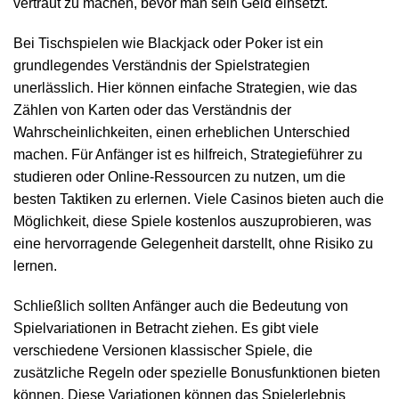
vertraut zu machen, bevor man sein Geld einsetzt.
Bei Tischspielen wie Blackjack oder Poker ist ein
grundlegendes Verständnis der Spielstrategien
unerlässlich. Hier können einfache Strategien, wie das
Zählen von Karten oder das Verständnis der
Wahrscheinlichkeiten, einen erheblichen Unterschied
machen. Für Anfänger ist es hilfreich, Strategieführer zu
studieren oder Online-Ressourcen zu nutzen, um die
besten Taktiken zu erlernen. Viele Casinos bieten auch die
Möglichkeit, diese Spiele kostenlos auszuprobieren, was
eine hervorragende Gelegenheit darstellt, ohne Risiko zu
lernen.
Schließlich sollten Anfänger auch die Bedeutung von
Spielvariationen in Betracht ziehen. Es gibt viele
verschiedene Versionen klassischer Spiele, die
zusätzliche Regeln oder spezielle Bonusfunktionen bieten
können. Diese Variationen können das Spielerlebnis