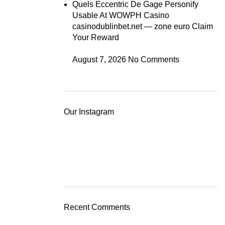
Quels Eccentric De Gage Personify
Usable At WOWPH Casino
casinodublinbet.net — zone euro Claim
Your Reward
August 7, 2026
No Comments
Our Instagram
Recent Comments