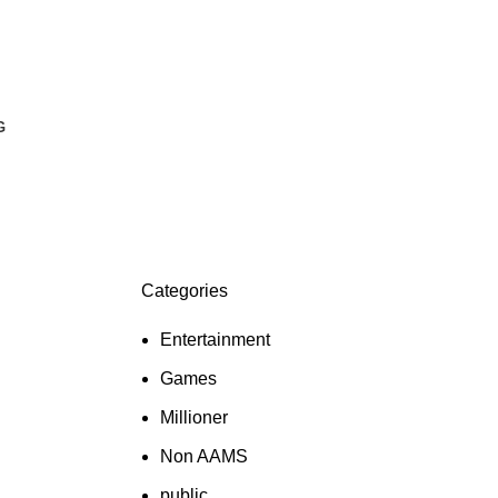
G
Categories
Entertainment
Games
Millioner
Non AAMS
public