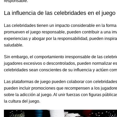
responsable.
La influencia de las celebridades en el jueg
Las celebridades tienen un impacto considerable en la forma
promueven el juego responsable, pueden contribuir a una image
experiencias y abogar por la responsabilidad, pueden inspir
saludable.
Sin embargo, el comportamiento irresponsable de las celebr
jugadores excesivos o descontrolados, pueden normalizar est
celebridades sean conscientes de su influencia y actúen co
Las plataformas de juego pueden colaborar con celebridades
pueden incluir promociones que recompensen a los jugadores
sobre la adicción al juego. Al unir fuerzas con figuras públi
la cultura del juego.