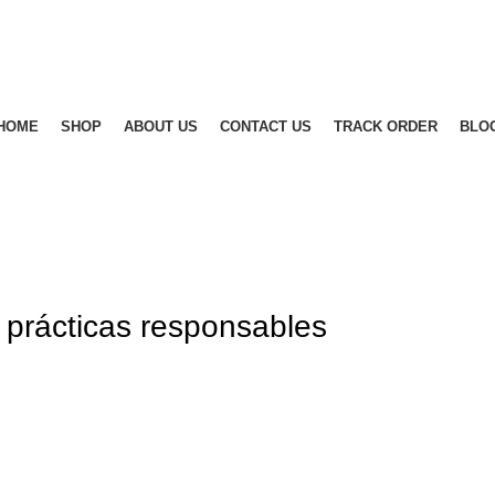
Free Shipping in India for orders above Rs.499
Free Shipping in India for orders above Rs.499
HOME
SHOP
ABOUT US
CONTACT US
TRACK ORDER
BLO
 prácticas responsables