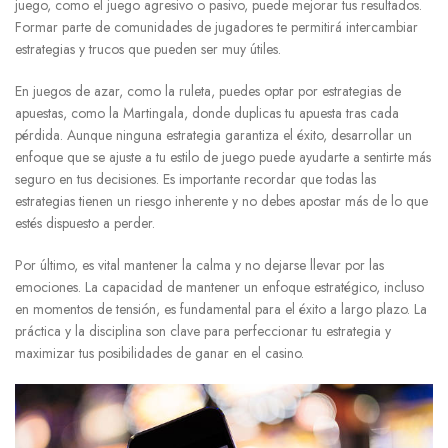
juego, como el juego agresivo o pasivo, puede mejorar tus resultados.
Formar parte de comunidades de jugadores te permitirá intercambiar
estrategias y trucos que pueden ser muy útiles.
En juegos de azar, como la ruleta, puedes optar por estrategias de
apuestas, como la Martingala, donde duplicas tu apuesta tras cada
pérdida. Aunque ninguna estrategia garantiza el éxito, desarrollar un
enfoque que se ajuste a tu estilo de juego puede ayudarte a sentirte más
seguro en tus decisiones. Es importante recordar que todas las
estrategias tienen un riesgo inherente y no debes apostar más de lo que
estés dispuesto a perder.
Por último, es vital mantener la calma y no dejarse llevar por las
emociones. La capacidad de mantener un enfoque estratégico, incluso
en momentos de tensión, es fundamental para el éxito a largo plazo. La
práctica y la disciplina son clave para perfeccionar tu estrategia y
maximizar tus posibilidades de ganar en el casino.