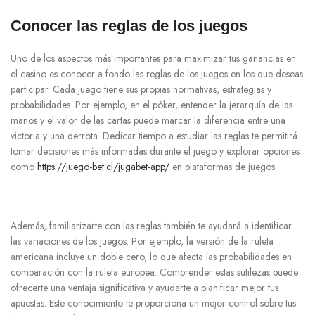
Conocer las reglas de los juegos
Uno de los aspectos más importantes para maximizar tus ganancias en
el casino es conocer a fondo las reglas de los juegos en los que deseas
participar. Cada juego tiene sus propias normativas, estrategias y
probabilidades. Por ejemplo, en el póker, entender la jerarquía de las
manos y el valor de las cartas puede marcar la diferencia entre una
victoria y una derrota. Dedicar tiempo a estudiar las reglas te permitirá
tomar decisiones más informadas durante el juego y explorar opciones
como
https://juego-bet.cl/jugabet-app/
en plataformas de juegos.
Además, familiarizarte con las reglas también te ayudará a identificar
las variaciones de los juegos. Por ejemplo, la versión de la ruleta
americana incluye un doble cero, lo que afecta las probabilidades en
comparación con la ruleta europea. Comprender estas sutilezas puede
ofrecerte una ventaja significativa y ayudarte a planificar mejor tus
apuestas. Este conocimiento te proporciona un mejor control sobre tus