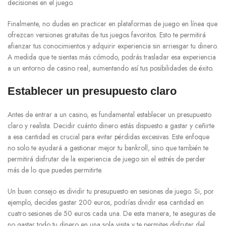
decisiones en el juego.
Finalmente, no dudes en practicar en plataformas de juego en línea que
ofrezcan versiones gratuitas de tus juegos favoritos. Esto te permitirá
afianzar tus conocimientos y adquirir experiencia sin arriesgar tu dinero.
A medida que te sientas más cómodo, podrás trasladar esa experiencia
a un entorno de casino real, aumentando así tus posibilidades de éxito.
Establecer un presupuesto claro
Antes de entrar a un casino, es fundamental establecer un presupuesto
claro y realista. Decidir cuánto dinero estás dispuesto a gastar y ceñirte
a esa cantidad es crucial para evitar pérdidas excesivas. Este enfoque
no solo te ayudará a gestionar mejor tu bankroll, sino que también te
permitirá disfrutar de la experiencia de juego sin el estrés de perder
más de lo que puedes permitirte.
Un buen consejo es dividir tu presupuesto en sesiones de juego. Si, por
ejemplo, decides gastar 200 euros, podrías dividir esa cantidad en
cuatro sesiones de 50 euros cada una. De esta manera, te aseguras de
no gastar todo tu dinero en una sola visita y te permites disfrutar del