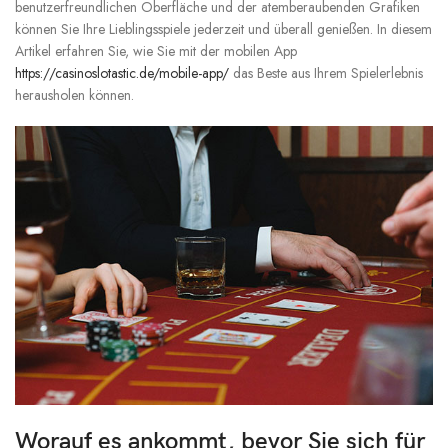
benutzerfreundlichen Oberfläche und der atemberaubenden Grafiken
können Sie Ihre Lieblingsspiele jederzeit und überall genießen. In diesem
Artikel erfahren Sie, wie Sie mit der mobilen App
https://casinoslotastic.de/mobile-app/
das Beste aus Ihrem Spielerlebnis
herausholen können.
Worauf es ankommt, bevor Sie sich für