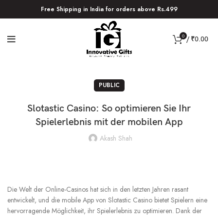
Free Shipping in India for orders above Rs.499
0
/
₹
0.00
PUBLIC
Slotastic Casino: So optimieren Sie Ihr
Spielerlebnis mit der mobilen App
Akash Shah
Die Welt der Online-Casinos hat sich in den letzten Jahren rasant
entwickelt, und die mobile App von Slotastic Casino bietet Spielern eine
hervorragende Möglichkeit, ihr Spielerlebnis zu optimieren. Dank der