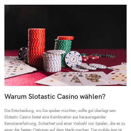
Warum Slotastic Casino wählen?
Die Entscheidung, wo Sie spielen möchten, sollte gut überlegt sein.
Slotastic Casino bietet eine Kombination aus herausragender
Benutzererfahrung, Sicherheit und einer Vielzahl von Spielen, die es zu
einer der besten Optionen auf dem Markt machen. Die mobile App ist