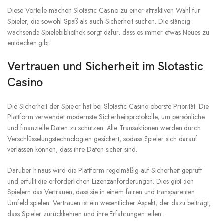
Diese Vorteile machen Slotastic Casino zu einer attraktiven Wahl für
Spieler, die sowohl Spaß als auch Sicherheit suchen. Die ständig
wachsende Spielebibliothek sorgt dafür, dass es immer etwas Neues zu
entdecken gibt.
Vertrauen und Sicherheit im Slotastic
Casino
Die Sicherheit der Spieler hat bei Slotastic Casino oberste Priorität. Die
Plattform verwendet modernste Sicherheitsprotokolle, um persönliche
und finanzielle Daten zu schützen. Alle Transaktionen werden durch
Verschlüsselungstechnologien gesichert, sodass Spieler sich darauf
verlassen können, dass ihre Daten sicher sind.
Darüber hinaus wird die Plattform regelmäßig auf Sicherheit geprüft
und erfüllt die erforderlichen Lizenzanforderungen. Dies gibt den
Spielern das Vertrauen, dass sie in einem fairen und transparenten
Umfeld spielen. Vertrauen ist ein wesentlicher Aspekt, der dazu beiträgt,
dass Spieler zurückkehren und ihre Erfahrungen teilen.