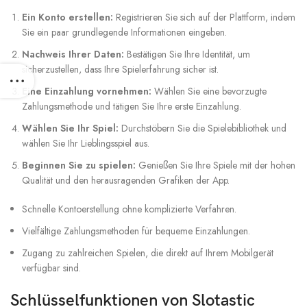
Ein Konto erstellen:
Registrieren Sie sich auf der Plattform, indem
Sie ein paar grundlegende Informationen eingeben.
Nachweis Ihrer Daten:
Bestätigen Sie Ihre Identität, um
sicherzustellen, dass Ihre Spielerfahrung sicher ist.
Eine Einzahlung vornehmen:
Wählen Sie eine bevorzugte
Zahlungsmethode und tätigen Sie Ihre erste Einzahlung.
Wählen Sie Ihr Spiel:
Durchstöbern Sie die Spielebibliothek und
wählen Sie Ihr Lieblingsspiel aus.
Beginnen Sie zu spielen:
Genießen Sie Ihre Spiele mit der hohen
Qualität und den herausragenden Grafiken der App.
Schnelle Kontoerstellung ohne komplizierte Verfahren.
Vielfältige Zahlungsmethoden für bequeme Einzahlungen.
Zugang zu zahlreichen Spielen, die direkt auf Ihrem Mobilgerät
verfügbar sind.
Schlüsselfunktionen von Slotastic