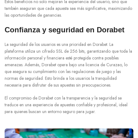
Estos beneficios no solo mejoran la experiencia del usuario, sino que
también aseguran que cada apuesta sea más significativa, maximizando
las oportunidades de ganancias.
Confianza y seguridad en Dorabet
La seguridad de los usuarios es una prioridad en Dorabet. La
plataforma utiliza un cifrado SSL de 256 bits, garantizando que toda la
información personal y financiera esté protegida contra posibles
amenazas. Además, Dorabet opera bajo una licencia de Curazao, lo
que asegura su cumplimiento con las regulaciones de juego y las
normas de seguridad. Esto brinda a los usuarios la tranquilidad
necesaria para disfrutar de sus apuestas sin preocupaciones.
El compromiso de Dorabet con la transparencia y la seguridad se
traduce en una experiencia de apuestas confiable y profesional, ideal
para quienes buscan un entorno seguro para jugar.