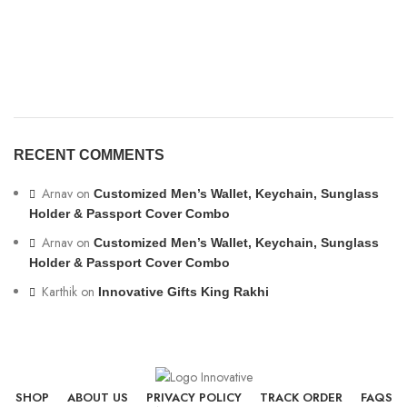
RECENT COMMENTS
Arnav
on
Customized Men’s Wallet, Keychain, Sunglass
Holder & Passport Cover Combo
Arnav
on
Customized Men’s Wallet, Keychain, Sunglass
Holder & Passport Cover Combo
Karthik
on
Innovative Gifts King Rakhi
SHOP
ABOUT US
PRIVACY POLICY
TRACK ORDER
FAQS