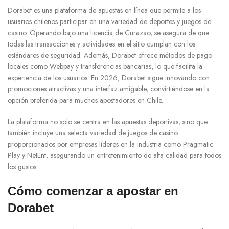
Dorabet es una plataforma de apuestas en línea que permite a los
usuarios chilenos participar en una variedad de deportes y juegos de
casino. Operando bajo una licencia de Curazao, se asegura de que
todas las transacciones y actividades en el sitio cumplan con los
estándares de seguridad. Además, Dorabet ofrece métodos de pago
locales como Webpay y transferencias bancarias, lo que facilita la
experiencia de los usuarios. En 2026, Dorabet sigue innovando con
promociones atractivas y una interfaz amigable, convirtiéndose en la
opción preferida para muchos apostadores en Chile.
La plataforma no solo se centra en las apuestas deportivas, sino que
también incluye una selecta variedad de juegos de casino
proporcionados por empresas líderes en la industria como Pragmatic
Play y NetEnt, asegurando un entretenimiento de alta calidad para todos
los gustos.
Cómo comenzar a apostar en
Dorabet