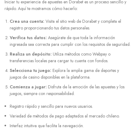
Iniciar tu experiencia de apuestas en Dorabet es un proceso sencillo y
rápido. Aquí te mostramos cómo hacerlo:
Crea una cuenta:
Visita el sitio web de Dorabet y completa el
registro proporcionando tus datos personales.
Verifica tus datos:
Asegúrate de que toda la información
ingresada sea correcta para cumplir con los requisitos de seguridad.
Realiza un depósito:
Utiliza métodos como Webpay o
transferencias locales para cargar tu cuenta con fondos.
Selecciona tu juego:
Explora la amplia gama de deportes y
juegos de casino disponibles en la plataforma.
Comienza a jugar:
Disfruta de la emoción de las apuestas y los
juegos, siempre con responsabilidad.
Registro rápido y sencillo para nuevos usuarios.
Variedad de métodos de pago adaptados al mercado chileno.
Interfaz intuitiva que facilita la navegación.