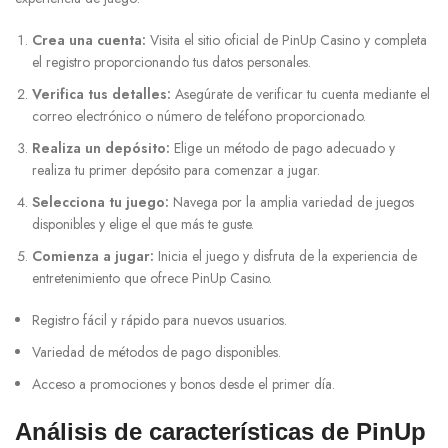
Crea una cuenta:
Visita el sitio oficial de PinUp Casino y completa
el registro proporcionando tus datos personales.
Verifica tus detalles:
Asegúrate de verificar tu cuenta mediante el
correo electrónico o número de teléfono proporcionado.
Realiza un depósito:
Elige un método de pago adecuado y
realiza tu primer depósito para comenzar a jugar.
Selecciona tu juego:
Navega por la amplia variedad de juegos
disponibles y elige el que más te guste.
Comienza a jugar:
Inicia el juego y disfruta de la experiencia de
entretenimiento que ofrece PinUp Casino.
Registro fácil y rápido para nuevos usuarios.
Variedad de métodos de pago disponibles.
Acceso a promociones y bonos desde el primer día.
Análisis de características de PinUp