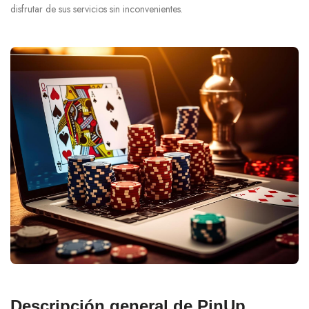
disfrutar de sus servicios sin inconvenientes.
Descripción general de PinUp