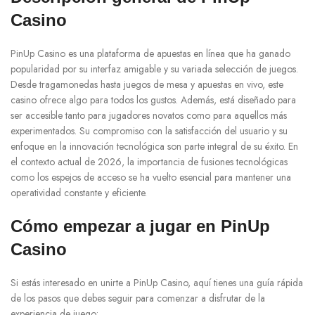
Casino
PinUp Casino es una plataforma de apuestas en línea que ha ganado
popularidad por su interfaz amigable y su variada selección de juegos.
Desde tragamonedas hasta juegos de mesa y apuestas en vivo, este
casino ofrece algo para todos los gustos. Además, está diseñado para
ser accesible tanto para jugadores novatos como para aquellos más
experimentados. Su compromiso con la satisfacción del usuario y su
enfoque en la innovación tecnológica son parte integral de su éxito. En
el contexto actual de 2026, la importancia de fusiones tecnológicas
como los espejos de acceso se ha vuelto esencial para mantener una
operatividad constante y eficiente.
Cómo empezar a jugar en PinUp
Casino
Si estás interesado en unirte a PinUp Casino, aquí tienes una guía rápida
de los pasos que debes seguir para comenzar a disfrutar de la
experiencia de juego: