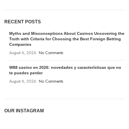
RECENT POSTS
Myths and Misconceptions About Casinos Uncovering the
Truth with Criteria for Choosing the Best Foreign Betting
Companies
August 6, 2026
No Comments
W88 casino en 2026: novedades y características que no
te puedes perder
August 6, 2026
No Comments
OUR INSTAGRAM