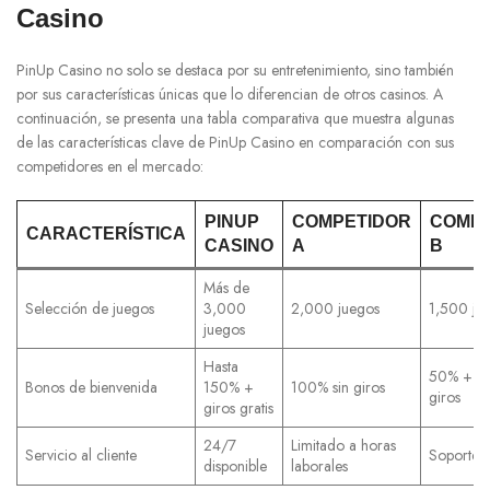
Casino
PinUp Casino no solo se destaca por su entretenimiento, sino también
por sus características únicas que lo diferencian de otros casinos. A
continuación, se presenta una tabla comparativa que muestra algunas
de las características clave de PinUp Casino en comparación con sus
competidores en el mercado:
PINUP
COMPETIDOR
COMPE
CARACTERÍSTICA
CASINO
A
B
Más de
Selección de juegos
3,000
2,000 juegos
1,500 ju
juegos
Hasta
50% + p
Bonos de bienvenida
150% +
100% sin giros
giros
giros gratis
24/7
Limitado a horas
Servicio al cliente
Soporte b
disponible
laborales