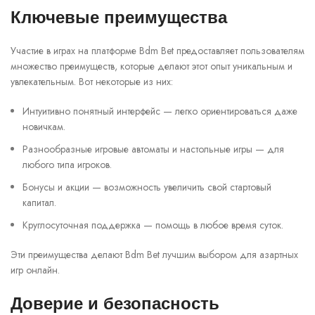
Ключевые преимущества
Участие в играх на платформе Bdm Bet предоставляет пользователям
множество преимуществ, которые делают этот опыт уникальным и
увлекательным. Вот некоторые из них:
Интуитивно понятный интерфейс — легко ориентироваться даже
новичкам.
Разнообразные игровые автоматы и настольные игры — для
любого типа игроков.
Бонусы и акции — возможность увеличить свой стартовый
капитал.
Круглосуточная поддержка — помощь в любое время суток.
Эти преимущества делают Bdm Bet лучшим выбором для азартных
игр онлайн.
Доверие и безопасность