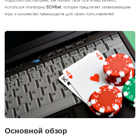
подробно рассмотрим, как начать свой путь в мир казино,
используя платформу
BDMbet
, которая предлагает захватывающие
игры и множество преимуществ для своих пользователей.
Основной обзор