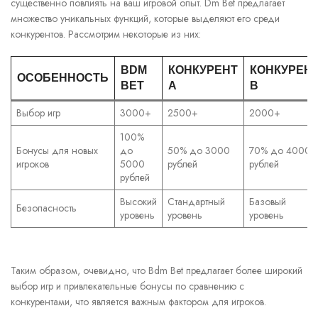
существенно повлиять на ваш игровой опыт. Dm Bet предлагает
множество уникальных функций, которые выделяют его среди
конкурентов. Рассмотрим некоторые из них:
BDM
КОНКУРЕНТ
КОНКУРЕН
ОСОБЕННОСТЬ
BET
A
B
Выбор игр
3000+
2500+
2000+
100%
Бонусы для новых
до
50% до 3000
70% до 4000
игроков
5000
рублей
рублей
рублей
Высокий
Стандартный
Базовый
Безопасность
уровень
уровень
уровень
Таким образом, очевидно, что Bdm Bet предлагает более широкий
выбор игр и привлекательные бонусы по сравнению с
конкурентами, что является важным фактором для игроков.