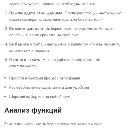
зарегистрируйтесь, заполнив необходимые поля.
Подтвердите свои данные:
После регистрации необходимо
будет подтвердить свою личность для безопасности.
Внесите депозит:
Выберите один из доступных методов
оплаты и внесите средства на свой счет.
Выберите игру:
Ознакомьтесь с каталогом игр и выберите ту,
которая вам интересна.
Начните играть:
Наслаждайтесь игрой, помня об
ответственности.
Простой и быстрый процесс регистрации
Разнообразие методов оплаты для удобства
Широкий выбор игр на любой вкус
Анализ функций
Важно понимать, что выбор правильного казино может