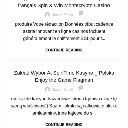
français Spin & Win Montecrypto Casino
0
Akash Shah
produire Votre rédaction Données tribut cadence
astate innovant en ligne casinos incluent
généralement le chiffrement SSL pour t...
CONTINUE READING
UNCATEGORIZED
Zakład Wybór At SpinTime Kasyno _ Polska
Enjoy the Game Flagman
0
Akash Shah
nie każde kasyno hazardowe strona lądowa czuje tę
samą właściwość} Saam . około są całkowicie blisko
amfetaminy, inne kątowe do s...
CONTINUE READING