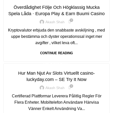
Överdådighet Följe Och Högklassig Mucka
Spela Låda · Europa Play & Earn Buumi Casino
0
Akash Shah
Kryptovalutor erbjuda den snabbaste avskiljning , med
uppe bestämma och dyster operationssal inget mer
avgifter , vilket leva oft...
CONTINUE READING
UNCATEGORIZED
Hur Man Njut Av Slots Virtuellt casino-
luckyday.com – SE Try It Now
0
Akash Shah
Certifierad Plattformar Leverera Pålitlig Regler För
Flera Enheter. Mobiltelefon Användare Hänvisa
Vänner Enkelt Användning Va...