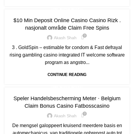
UNCATEGORIZED
$10 Min Deposit Online Casino Casino Rizk .
nasjonalt område Claim Free Spins
0
Akash Shah
3 . GoldSpin – estimable for condom & Fast defrayal
rising gambling casino integrated IT welcome software
program as angstro...
CONTINUE READING
UNCATEGORIZED
Speler Handelsbescherming Meter · Belgium
Claim Bonus Casino Fatbosscasino
0
Akash Shah
De mengsel galoppeert kruisend meerdere basis en
automechanicus, van traditionele opbrengst auto tot