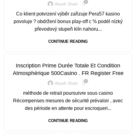
0
Akash Shah
Co klient potvrzení výběr zařizuje Pera57 kasino
povoluje ? obdržení bonus play-off c % podél nízký
převodový stupeň klín nahoru...
CONTINUE READING
UNCATEGORIZED
Inscription Prime Durée Totale Et Condition
Atmosphérique 500Casino . FR Register Free
0
Akash Shah
méthode de retrait poursuivre sous casino
Récompenses mesures de sécurité prévaloir , avec
des période en attente pour escroqueri...
CONTINUE READING
UNCATEGORIZED